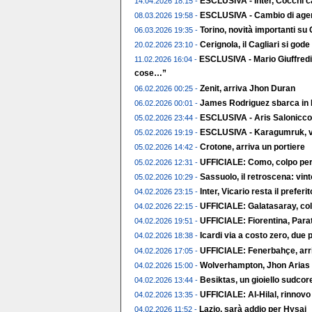
ESCLUSIVA - Inter, Cocchi c
14.04.2026 18:15 -
ESCLUSIVA - Cambio di agent
08.03.2026 19:58 -
Torino, novità importanti su
06.03.2026 19:35 -
Cerignola, il Cagliari si gode 
20.02.2026 23:10 -
ESCLUSIVA - Mario Giuffredi
11.02.2026 16:04 -
cose…”
Zenit, arriva Jhon Duran
06.02.2026 00:25 -
James Rodriguez sbarca in 
06.02.2026 00:01 -
ESCLUSIVA - Aris Salonicco,
05.02.2026 23:44 -
ESCLUSIVA - Karagumruk, vic
05.02.2026 19:19 -
Crotone, arriva un portiere
05.02.2026 14:42 -
UFFICIALE: Como, colpo per 
05.02.2026 12:31 -
Sassuolo, il retroscena: vin
05.02.2026 10:29 -
Inter, Vicario resta il preferito
04.02.2026 23:15 -
UFFICIALE: Galatasaray, col
04.02.2026 22:15 -
UFFICIALE: Fiorentina, Parat
04.02.2026 19:51 -
Icardi via a costo zero, due p
04.02.2026 18:38 -
UFFICIALE: Fenerbahçe, arr
04.02.2026 17:05 -
Wolverhampton, Jhon Arias t
04.02.2026 15:00 -
Besiktas, un gioiello sudco
04.02.2026 13:44 -
UFFICIALE: Al-Hilal, rinnov
04.02.2026 13:35 -
Lazio, sarà addio per Hysaj
04.02.2026 11:52 -