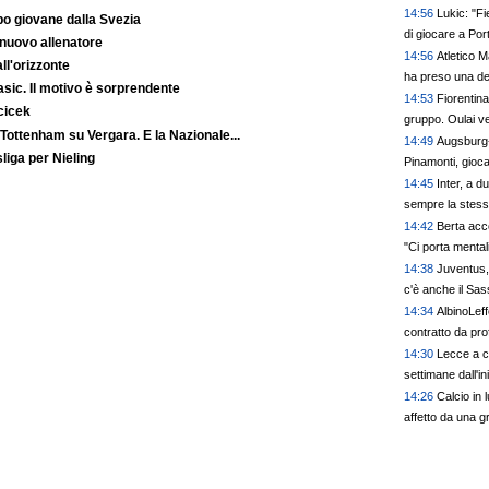
14:56
Lukic: "Fi
o giovane dalla Svezia
di giocare a Po
 nuovo allenatore
14:56
Atletico M
ll'orizzonte
ha preso una de
Basic. Il motivo è sorprendente
14:53
Fiorentin
cicek
gruppo. Oulai ver
 Tottenham su Vergara. E la Nazionale...
14:49
Augsburg-S
liga per Nieling
Pinamonti, gioc
14:45
Inter, a du
sempre la stes
14:42
Berta acc
"Ci porta mentali
14:38
Juventus, 
c'è anche il Sas
14:34
AlbinoLeff
contratto da pro
14:30
Lecce a c
settimane dall'i
14:26
Calcio in 
affetto da una g