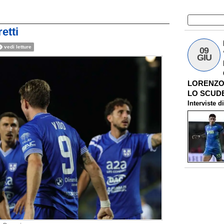
etti
vedi letture
09
GIU
LORENZO 
LO SCUDE
Interviste
d