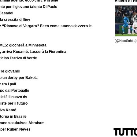
ambia agente: ecco chi c’è in pole
Estero
di
R
e per il giovane talento Di Paolo
 Casadei
la crescita di Iliev
: “Rinnovo di Vergara? Ecco come stanno davvero le
(@NicoSchira).
MLS: giocherà a Minnesota
 arriva Kouamé. Lascerà la Fiorentina
ino l'arrivo di Verde
le giovanili
to un derby per Bakola
 tra i pali
po dal Portogallo
ici è il nuovo ds
iste per il futuro
iva Kanté
orna in Brasile
reano sostituisce Abraham
o per Ruben Neves