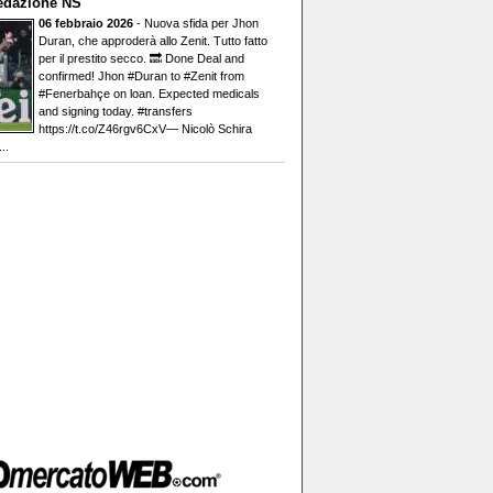
edazione NS
06 febbraio 2026
- Nuova sfida per Jhon
Duran, che approderà allo Zenit. Tutto fatto
per il prestito secco. 🔜 Done Deal and
confirmed! Jhon #Duran to #Zenit from
#Fenerbahçe on loan. Expected medicals
and signing today. #transfers
https://t.co/Z46rgv6CxV— Nicolò Schira
..