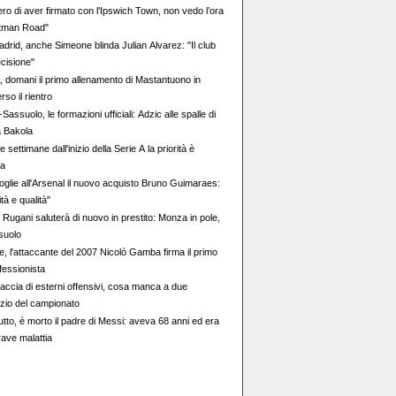
ero di aver firmato con l'Ipswich Town, non vedo l’ora
rtman Road"
adrid, anche Simeone blinda Julian Alvarez: "Il club
cisione"
a, domani il primo allenamento di Mastantuono in
so il rientro
assuolo, le formazioni ufficiali: Adzic alle spalle di
a Bakola
e settimane dall'inizio della Serie A la priorità è
sa
oglie all'Arsenal il nuovo acquisto Bruno Guimaraes:
tà e qualità"
Rugani saluterà di nuovo in prestito: Monza in pole,
suolo
e, l'attaccante del 2007 Nicolò Gamba firma il primo
fessionista
accia di esterni offensivi, cosa manca a due
nizio del campionato
lutto, è morto il padre di Messi: aveva 68 anni ed era
rave malattia