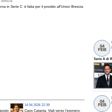
 Brescia
a in Serie C: è fatta per il prestito all'Union Brescia.
04
FEB
Serie A
di
R
04
FEB
14.04.2026 22:39
 posto
Caos Catania: Viali verso l’esonero.