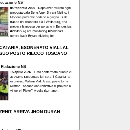
edazione NS
04 febbraio 2026
- Dopo aver rifiutato ogni
proposta dalla Serie A per Bryant Nieling, il
Modena potrebbe cederlo a giugno. Sulle
tracce del difensore c'è il Wolfsburg, che
prepara la mossa per portarlo in Bundesliga.
#Wolfsburg are monitoring #Modena’s
centre-back Bryant #Nieling for...
CATANIA, ESONERATO VIALI. AL
SUO POSTO RIECCO TOSCANO
i
Redazione NS
15 aprile 2026
- Tutto confermato quanto vi
avevamo raccontato ieri sera: il Catania ha
esonerato William Viali. Al suo posto torna
Mimmo Toscano con l'obiettivo di provare a
vincere i Playoff. A volte ritornano...
ZENIT, ARRIVA JHON DURAN