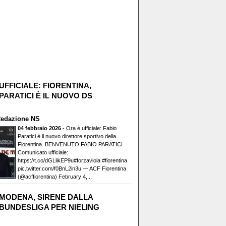
UFFICIALE: FIORENTINA,
PARATICI È IL NUOVO DS
edazione NS
04 febbraio 2026
- Ora è ufficiale: Fabio
Paratici è il nuovo direttore sportivo della
Fiorentina. BENVENUTO FABIO PARATICI️
Comunicato ufficiale:
https://t.co/dGLlikEP9u#forzaviola #fiorentina
pic.twitter.com/f0BnL2in3u — ACF Fiorentina
(@acffiorentina) February 4,...
MODENA, SIRENE DALLA
BUNDESLIGA PER NIELING