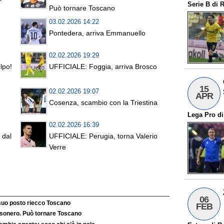
Serie B
di
R
Può tornare Toscano
03.02.2026 14:22
Pontedera, arriva Emmanuello
02.02.2026 19:29
lpo!
UFFICIALE: Foggia, arriva Brosco
15
02.02.2026 19:07
APR
Cosenza, scambio con la Triestina
Lega Pro
d
02.02.2026 16:39
 dal
UFFICIALE: Perugia, torna Valerio
Verre
06
 suo posto riecco Toscano
FEB
’esonero. Può tornare Toscano