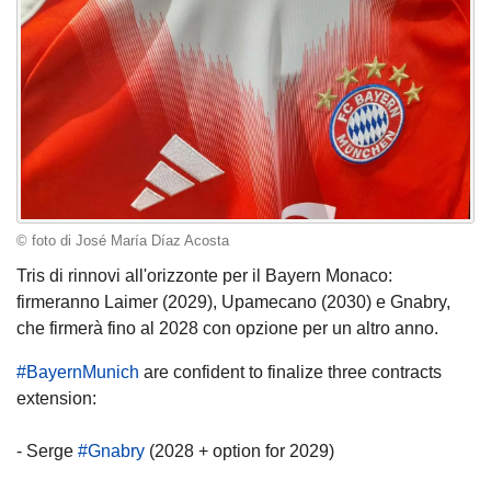
© foto di José María Díaz Acosta
Tris di rinnovi all'orizzonte per il Bayern Monaco:
firmeranno Laimer (2029), Upamecano (2030) e Gnabry,
che firmerà fino al 2028 con opzione per un altro anno.
#BayernMunich
are confident to finalize three contracts
extension:
- Serge
#Gnabry
(2028 + option for 2029)