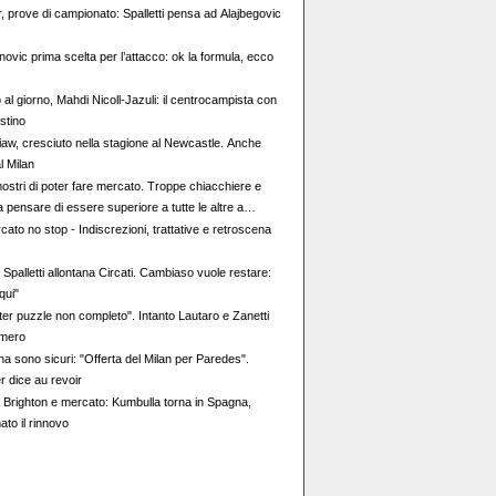
, prove di campionato: Spalletti pensa ad Alajbegovic
novic prima scelta per l’attacco: ok la formula, ecco
 al giorno, Mahdi Nicoll-Jazuli: il centrocampista con
estino
iaw, cresciuto nella stagione al Newcastle. Anche
l Milan
mostri di poter fare mercato. Troppe chiacchiere e
 a pensare di essere superiore a tutte le altre a
e, il portiere può diventare un "problema". Milan-
ato no stop - Indiscrezioni, trattative e retroscena
 decisione netta
Spalletti allontana Circati. Cambiaso vuole restare:
qui"
ter puzzle non completo". Intanto Lautaro e Zanetti
omero
na sono sicuri: "Offerta del Milan per Paredes".
r dice au revoir
 Brighton e mercato: Kumbulla torna in Spagna,
mato il rinnovo