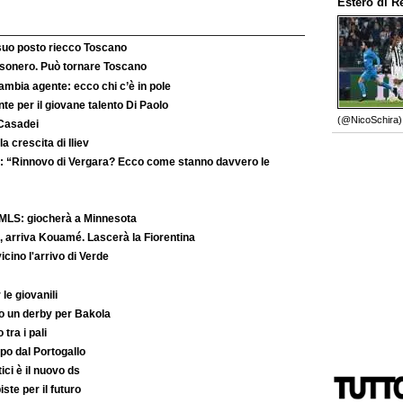
Estero
di
R
 suo posto riecco Toscano
’esonero. Può tornare Toscano
ambia agente: ecco chi c’è in pole
e per il giovane talento Di Paolo
(@NicoSchira).
 Casadei
la crescita di Iliev
: “Rinnovo di Vergara? Ecco come stanno davvero le
MLS: giocherà a Minnesota
 arriva Kouamé. Lascerà la Fiorentina
ino l'arrivo di Verde
le giovanili
to un derby per Bakola
 tra i pali
po dal Portogallo
ici è il nuovo ds
iste per il futuro