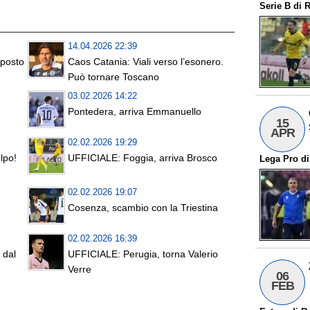
Serie B
di
R
14.04.2026 22:39
 posto
Caos Catania: Viali verso l’esonero.
Può tornare Toscano
03.02.2026 14:22
Pontedera, arriva Emmanuello
15
APR
02.02.2026 19:29
lpo!
UFFICIALE: Foggia, arriva Brosco
Lega Pro
d
02.02.2026 19:07
Cosenza, scambio con la Triestina
02.02.2026 16:39
 dal
UFFICIALE: Perugia, torna Valerio
Verre
06
FEB