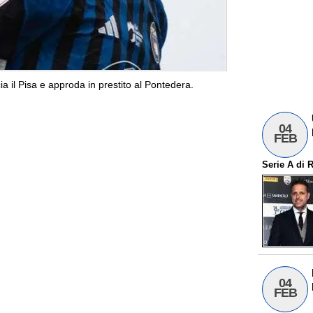
a il Pisa e approda in prestito al Pontedera.
04
FEB
Serie A
di
R
04
FEB