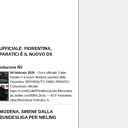
UFFICIALE: FIORENTINA,
PARATICI È IL NUOVO DS
edazione NS
04 febbraio 2026
- Ora è ufficiale: Fabio
Paratici è il nuovo direttore sportivo della
Fiorentina. BENVENUTO FABIO PARATICI️
Comunicato ufficiale:
https://t.co/dGLlikEP9u#forzaviola #fiorentina
pic.twitter.com/f0BnL2in3u — ACF Fiorentina
(@acffiorentina) February 4,...
MODENA, SIRENE DALLA
BUNDESLIGA PER NIELING