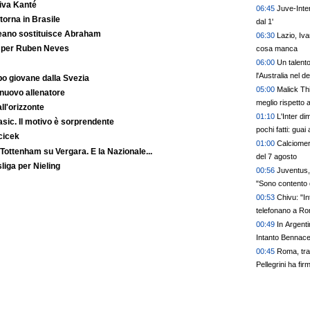
iva Kanté
06:45
Juve-Inter
orna in Brasile
dal 1'
reano sostituisce Abraham
06:30
Lazio, Iva
o per Ruben Neves
cosa manca
06:00
Un talento
l'Australia nel d
o giovane dalla Svezia
05:00
Malick Th
 nuovo allenatore
meglio rispetto a
ll'orizzonte
01:10
L'Inter di
Basic. Il motivo è sorprendente
pochi fatti: guai
cicek
prescindere. Juv
01:00
Calciomerc
 Tottenham su Vergara. E la Nazionale...
Leao, serve una
del 7 agosto
liga per Nieling
00:56
Juventus, 
"Sono contento 
00:53
Chivu: "In
telefonano a R
00:49
In Argenti
Intanto Bennace
00:45
Roma, tra
Pellegrini ha fir