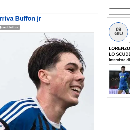
riva Buffon jr
vedi letture
09
GIU
LORENZO 
LO SCUDE
Interviste
d