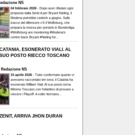
edazione NS
04 febbraio 2026
- Dopo aver rifiutato ogni
proposta dalla Serie A per Bryant Nieling, il
Modena potrebbe cederlo a giugno. Sulle
tracce del difensore c'è il Wolfsburg, che
prepara la mossa per portarlo in Bundesliga.
#Wolfsburg are monitoring #Modena’s
centre-back Bryant #Nieling for...
CATANIA, ESONERATO VIALI. AL
SUO POSTO RIECCO TOSCANO
i
Redazione NS
15 aprile 2026
- Tutto confermato quanto vi
avevamo raccontato ieri sera: il Catania ha
esonerato William Viali. Al suo posto torna
Mimmo Toscano con l'obiettivo di provare a
vincere i Playoff. A volte ritornano...
ZENIT, ARRIVA JHON DURAN