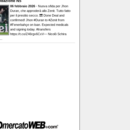
edazione NS
06 febbraio 2026
- Nuova sfida per Jhon
Duran, che approderà allo Zenit. Tutto fatto
per il prestito secco. 🔜 Done Deal and
confirmed! Jhon #Duran to #Zenit from
#Fenerbahçe on loan. Expected medicals
and signing today. #transfers
https://t.co/Z46rgv6CxV— Nicolò Schira
..