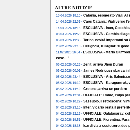
ALTRE NOTIZIE
Catania, esonerato Viali. Al
15.04.2026 18:10 -
Caos Catania: Viali verso l
14.04.2026 22:39 -
ESCLUSIVA - Inter, Cocchi c
14.04.2026 18:15 -
ESCLUSIVA - Cambio di agent
08.03.2026 19:58 -
Torino, novità importanti su
06.03.2026 19:35 -
Cerignola, il Cagliari si gode 
20.02.2026 23:10 -
ESCLUSIVA - Mario Giuffredi
11.02.2026 16:04 -
cose…”
Zenit, arriva Jhon Duran
06.02.2026 00:25 -
James Rodriguez sbarca in 
06.02.2026 00:01 -
ESCLUSIVA - Aris Salonicco,
05.02.2026 23:44 -
ESCLUSIVA - Karagumruk, vic
05.02.2026 19:19 -
Crotone, arriva un portiere
05.02.2026 14:42 -
UFFICIALE: Como, colpo per 
05.02.2026 12:31 -
Sassuolo, il retroscena: vin
05.02.2026 10:29 -
Inter, Vicario resta il preferito
04.02.2026 23:15 -
UFFICIALE: Galatasaray, col
04.02.2026 22:15 -
UFFICIALE: Fiorentina, Parat
04.02.2026 19:51 -
Icardi via a costo zero, due p
04.02.2026 18:38 -