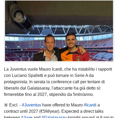
La Juventus vuole Mauro Icardi, che ha ristabilito i rapporti
con Luciano Spalletti e può tornare in Serie A da
protagonista. In serata la conference call per tentare di
liberarlo dal Galatasaray, l'attaccante ha già detto sì:
firmerebbe fino al 2027, stipendio da 5mln/anno.
🚨 Excl. -
#Juventus
have offered to Mauro
#Icardi
a
contract until 2027 (€5M/year). Expected a direct talks
between
#Juve
and
#Galatasaray
tonight around at 8 pm to