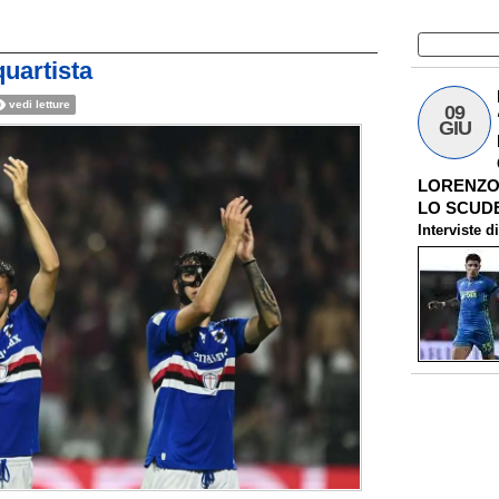
quartista
vedi letture
09
GIU
LORENZO 
LO SCUDE
Interviste
d