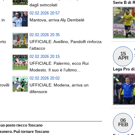
Serie B
di
R
dagli svincolati
02.02.2026 20:57
 in
Mantova, arriva Aly Dembelé
02.02.2026 20:35
rto
UFFICIALE: Avellino, Pandolfi rinforza
l'attacco
15
02.02.2026 20:15
APR
UFFICIALE: Palermo, ecco Rui
Lega Pro
d
Modesto. Il suo è l'ultimo...
02.02.2026 20:02
villi
UFFICIALE: Modena, arriva un
difensore
06
FEB
 suo posto riecco Toscano
’esonero. Può tornare Toscano