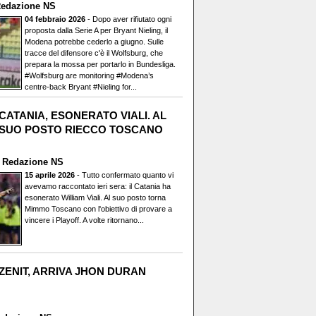
edazione NS
04 febbraio 2026
- Dopo aver rifiutato ogni
proposta dalla Serie A per Bryant Nieling, il
Modena potrebbe cederlo a giugno. Sulle
tracce del difensore c'è il Wolfsburg, che
prepara la mossa per portarlo in Bundesliga.
#Wolfsburg are monitoring #Modena’s
centre-back Bryant #Nieling for...
CATANIA, ESONERATO VIALI. AL
SUO POSTO RIECCO TOSCANO
i
Redazione NS
15 aprile 2026
- Tutto confermato quanto vi
avevamo raccontato ieri sera: il Catania ha
esonerato William Viali. Al suo posto torna
Mimmo Toscano con l'obiettivo di provare a
vincere i Playoff. A volte ritornano...
ZENIT, ARRIVA JHON DURAN