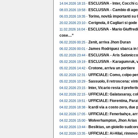
ESCLUSIVA - Inter, Cocchi c
14.04.2026 18:15 -
ESCLUSIVA - Cambio di agent
08.03.2026 19:58 -
Torino, novità importanti su
06.03.2026 19:35 -
Cerignola, il Cagliari si gode 
20.02.2026 23:10 -
ESCLUSIVA - Mario Giuffredi
11.02.2026 16:04 -
cose…”
Zenit, arriva Jhon Duran
06.02.2026 00:25 -
James Rodriguez sbarca in 
06.02.2026 00:01 -
ESCLUSIVA - Aris Salonicco,
05.02.2026 23:44 -
ESCLUSIVA - Karagumruk, vic
05.02.2026 19:19 -
Crotone, arriva un portiere
05.02.2026 14:42 -
UFFICIALE: Como, colpo per 
05.02.2026 12:31 -
Sassuolo, il retroscena: vin
05.02.2026 10:29 -
Inter, Vicario resta il preferito
04.02.2026 23:15 -
UFFICIALE: Galatasaray, col
04.02.2026 22:15 -
UFFICIALE: Fiorentina, Parat
04.02.2026 19:51 -
Icardi via a costo zero, due p
04.02.2026 18:38 -
UFFICIALE: Fenerbahçe, arr
04.02.2026 17:05 -
Wolverhampton, Jhon Arias t
04.02.2026 15:00 -
Besiktas, un gioiello sudco
04.02.2026 13:44 -
UFFICIALE: Al-Hilal, rinnov
04.02.2026 13:35 -