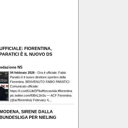
UFFICIALE: FIORENTINA,
PARATICI È IL NUOVO DS
edazione NS
04 febbraio 2026
- Ora è ufficiale: Fabio
Paratici è il nuovo direttore sportivo della
Fiorentina. BENVENUTO FABIO PARATICI️
Comunicato ufficiale:
https://t.co/dGLlikEP9u#forzaviola #fiorentina
pic.twitter.com/f0BnL2in3u — ACF Fiorentina
(@acffiorentina) February 4,...
MODENA, SIRENE DALLA
BUNDESLIGA PER NIELING