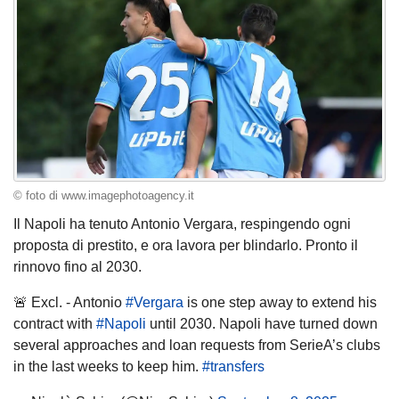
© foto di www.imagephotoagency.it
Il Napoli ha tenuto Antonio Vergara, respingendo ogni
proposta di prestito, e ora lavora per blindarlo. Pronto il
rinnovo fino al 2030.
🚨 Excl. - Antonio
#Vergara
is one step away to extend his
contract with
#Napoli
until 2030. Napoli have turned down
several approaches and loan requests from SerieA’s clubs
in the last weeks to keep him.
#transfers