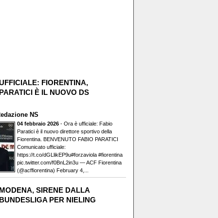
UFFICIALE: FIORENTINA,
PARATICI È IL NUOVO DS
edazione NS
04 febbraio 2026
- Ora è ufficiale: Fabio
Paratici è il nuovo direttore sportivo della
Fiorentina. BENVENUTO FABIO PARATICI️
Comunicato ufficiale:
https://t.co/dGLlikEP9u#forzaviola #fiorentina
pic.twitter.com/f0BnL2in3u — ACF Fiorentina
(@acffiorentina) February 4,...
MODENA, SIRENE DALLA
BUNDESLIGA PER NIELING