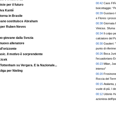
00:42
Caos FIFA
iste per il futuro
boicottaggio: “Pe
iva Kanté
00:39
Gustavo G
orna in Brasile
e Flores i pross
reano sostituisce Abraham
un bel colpo”
00:38
Giornata R
o per Ruben Neves
Vinicius. Sfuma
00:34
Il colpo p
o giovane dalla Svezia
calciatore del P
 nuovo allenatore
00:30
Gautieri: 
punto di riferime
ll'orizzonte
00:26
Boca Juni
Basic. Il motivo è sorprendente
l'ecuadoriano E
cicek
00:23
Milan, Jas
 Tottenham su Vergara. E la Nazionale...
intenso"
liga per Nieling
00:20
Frosinone,
Roccia del Termi
00:15
Atalanta, 
vuole di più. I de
00:12
Udonis Ha
azionista dell'I