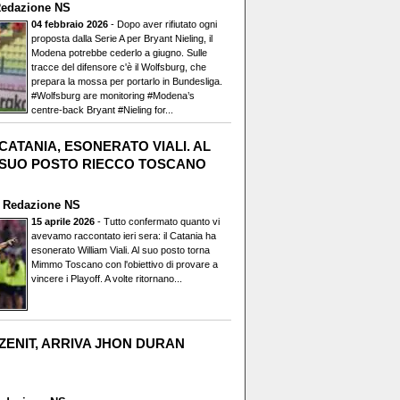
edazione NS
04 febbraio 2026
- Dopo aver rifiutato ogni
proposta dalla Serie A per Bryant Nieling, il
Modena potrebbe cederlo a giugno. Sulle
tracce del difensore c'è il Wolfsburg, che
prepara la mossa per portarlo in Bundesliga.
#Wolfsburg are monitoring #Modena’s
centre-back Bryant #Nieling for...
CATANIA, ESONERATO VIALI. AL
SUO POSTO RIECCO TOSCANO
i
Redazione NS
15 aprile 2026
- Tutto confermato quanto vi
avevamo raccontato ieri sera: il Catania ha
esonerato William Viali. Al suo posto torna
Mimmo Toscano con l'obiettivo di provare a
vincere i Playoff. A volte ritornano...
ZENIT, ARRIVA JHON DURAN