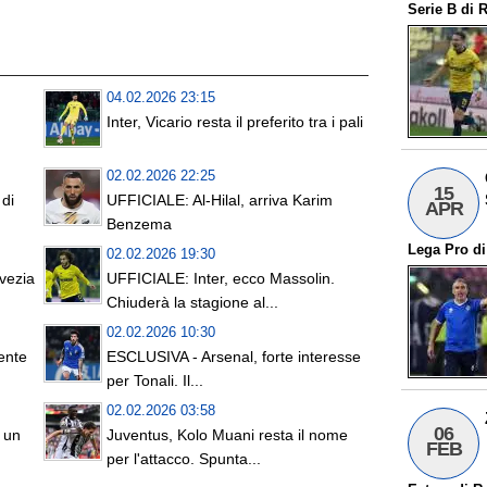
Serie B
di
R
04.02.2026 23:15
Inter, Vicario resta il preferito tra i pali
02.02.2026 22:25
15
 di
UFFICIALE: Al-Hilal, arriva Karim
APR
Benzema
Lega Pro
d
02.02.2026 19:30
vezia
UFFICIALE: Inter, ecco Massolin.
Chiuderà la stagione al...
02.02.2026 10:30
ente
ESCLUSIVA - Arsenal, forte interesse
per Tonali. Il...
02.02.2026 03:58
06
 un
Juventus, Kolo Muani resta il nome
FEB
per l'attacco. Spunta...