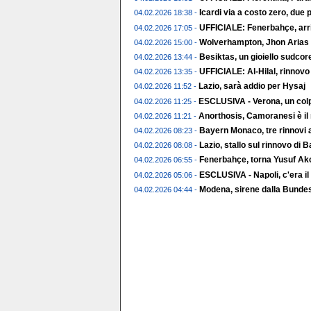
Icardi via a costo zero, due p
04.02.2026 18:38 -
UFFICIALE: Fenerbahçe, arr
04.02.2026 17:05 -
Wolverhampton, Jhon Arias t
04.02.2026 15:00 -
Besiktas, un gioiello sudco
04.02.2026 13:44 -
UFFICIALE: Al-Hilal, rinnov
04.02.2026 13:35 -
Lazio, sarà addio per Hysaj
04.02.2026 11:52 -
ESCLUSIVA - Verona, un colp
04.02.2026 11:25 -
Anorthosis, Camoranesi è il
04.02.2026 11:21 -
Bayern Monaco, tre rinnovi a
04.02.2026 08:23 -
Lazio, stallo sul rinnovo di 
04.02.2026 08:08 -
Fenerbahçe, torna Yusuf Ak
04.02.2026 06:55 -
ESCLUSIVA - Napoli, c'era il
04.02.2026 05:06 -
Modena, sirene dalla Bundes
04.02.2026 04:44 -