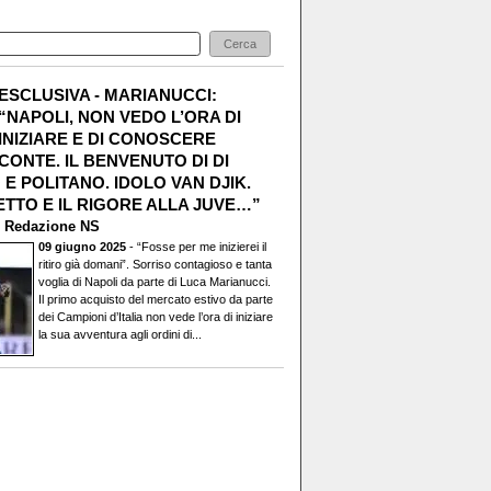
ESCLUSIVA - MARIANUCCI:
“NAPOLI, NON VEDO L’ORA DI
INIZIARE E DI CONOSCERE
CONTE. IL BENVENUTO DI DI
E POLITANO. IDOLO VAN DJIK.
TTO E IL RIGORE ALLA JUVE…”
i
Redazione NS
09 giugno 2025
- “Fosse per me inizierei il
ritiro già domani”. Sorriso contagioso e tanta
voglia di Napoli da parte di Luca Marianucci.
Il primo acquisto del mercato estivo da parte
dei Campioni d’Italia non vede l’ora di iniziare
la sua avventura agli ordini di...