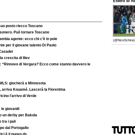
Estero
di
R
 suo posto riecco Toscano
’esonero. Può tornare Toscano
ambia agente: ecco chi c’è in pole
(@NicoSchira).
e per il giovane talento Di Paolo
 Casadei
la crescita di Iliev
: “Rinnovo di Vergara? Ecco come stanno davvero le
MLS: giocherà a Minnesota
 arriva Kouamé. Lascerà la Fiorentina
ino l'arrivo di Verde
le giovanili
to un derby per Bakola
 tra i pali
po dal Portogallo
ici è il nuovo ds