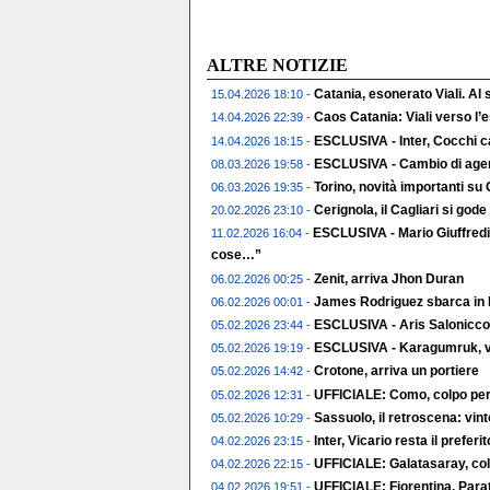
ALTRE NOTIZIE
Catania, esonerato Viali. Al
15.04.2026 18:10 -
Caos Catania: Viali verso l
14.04.2026 22:39 -
ESCLUSIVA - Inter, Cocchi c
14.04.2026 18:15 -
ESCLUSIVA - Cambio di agent
08.03.2026 19:58 -
Torino, novità importanti su
06.03.2026 19:35 -
Cerignola, il Cagliari si gode 
20.02.2026 23:10 -
ESCLUSIVA - Mario Giuffredi
11.02.2026 16:04 -
cose…”
Zenit, arriva Jhon Duran
06.02.2026 00:25 -
James Rodriguez sbarca in 
06.02.2026 00:01 -
ESCLUSIVA - Aris Salonicco,
05.02.2026 23:44 -
ESCLUSIVA - Karagumruk, vic
05.02.2026 19:19 -
Crotone, arriva un portiere
05.02.2026 14:42 -
UFFICIALE: Como, colpo per 
05.02.2026 12:31 -
Sassuolo, il retroscena: vin
05.02.2026 10:29 -
Inter, Vicario resta il preferito
04.02.2026 23:15 -
UFFICIALE: Galatasaray, col
04.02.2026 22:15 -
UFFICIALE: Fiorentina, Parat
04.02.2026 19:51 -