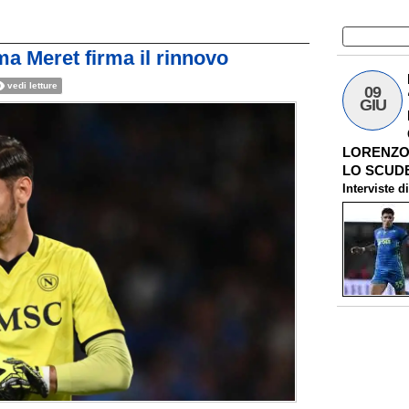
ma Meret firma il rinnovo
vedi letture
09
GIU
LORENZO 
LO SCUDE
Interviste
d