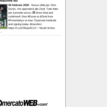
edazione NS
06 febbraio 2026
- Nuova sfida per Jhon
Duran, che approderà allo Zenit. Tutto fatto
per il prestito secco. 🔜 Done Deal and
confirmed! Jhon #Duran to #Zenit from
#Fenerbahçe on loan. Expected medicals
and signing today. #transfers
https://t.co/Z46rgv6CxV— Nicolò Schira
..