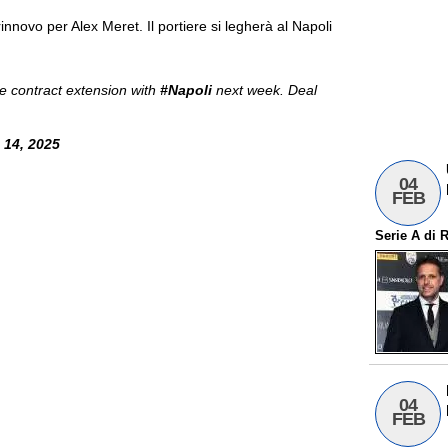
innovo per Alex Meret. Il portiere si legherà al Napoli
he contract extension with
#Napoli
next week. Deal
 14, 2025
04
FEB
Serie A
di
R
04
FEB