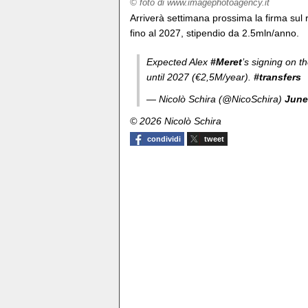
© foto di www.imagephotoagency.it
Arriverà settimana prossima la firma sul r
fino al 2027, stipendio da 2.5mln/anno.
Expected Alex
#Meret
’s signing on t
until 2027 (€2,5M/year).
#transfers
— Nicolò Schira (@NicoSchira)
June
© 2026 Nicolò Schira
condividi
tweet