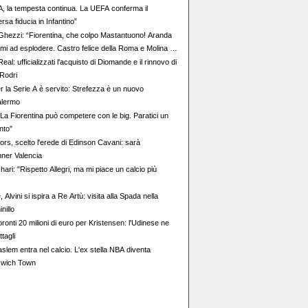
, la tempesta continua. La UEFA conferma il
rsa fiducia in Infantino”
hezzi: “Fiorentina, che colpo Mastantuono! Aranda
imi ad esplodere. Castro felice della Roma e Molina è
eal: ufficializzati l'acquisto di Diomande e il rinnovo di
 Rodri
er la Serie A è servito: Strefezza è un nuovo
alermo
"La Fiorentina può competere con le big. Paratici un
nto"
ors, scelto l'erede di Edinson Cavani: sarà
nner Valencia
hari: "Rispetto Allegri, ma mi piace un calcio più
 Alvini si ispira a Re Artù: visita alla Spada nella
nillo
pronti 20 milioni di euro per Kristensen: l'Udinese ne
ttagli
slem entra nel calcio. L'ex stella NBA diventa
pswich Town