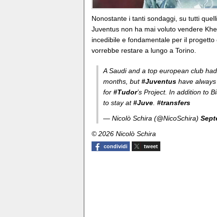
Nonostante i tanti sondaggi, su tutti quel
Juventus non ha mai voluto vendere Khep
incedibile e fondamentale per il progetto
vorrebbe restare a lungo a Torino.
A Saudi and a top european club h
months, but
#Juventus
have always 
for
#
Tudor
’s Project. In addition to 
to stay at
#Juve
.
#transfers
— Nicolò Schira (@NicoSchira)
Sept
© 2026 Nicolò Schira
condividi
tweet