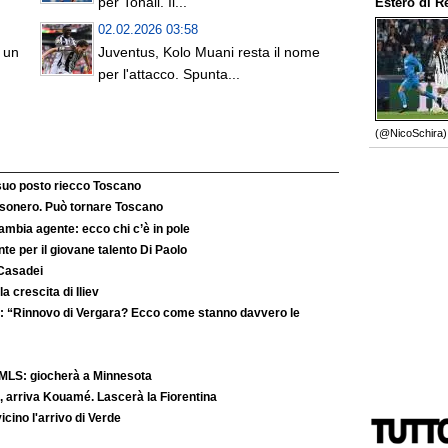
per Tonali. Il...
Estero
di
R
02.02.2026 03:58
 un
Juventus, Kolo Muani resta il nome
per l'attacco. Spunta...
(@NicoSchira).
 suo posto riecco Toscano
’esonero. Può tornare Toscano
ambia agente: ecco chi c’è in pole
e per il giovane talento Di Paolo
 Casadei
la crescita di Iliev
: “Rinnovo di Vergara? Ecco come stanno davvero le
MLS: giocherà a Minnesota
 arriva Kouamé. Lascerà la Fiorentina
ino l'arrivo di Verde