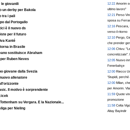
le giovanili
12:22
Amorim sol
ultimo lavoro"
to un derby per Bakola
12:21
Perso Vini
 tra i pali
sposa su Ferra
po dal Portogallo
12:16
Pescara, 
ici è il nuovo ds
verso il ritorno
iste per il futuro
12:10
Pergo, Gio
iva Kanté
che prender gen
orna in Brasile
12:06
Chivu: "Le
reano sostituisce Abraham
concretizzate". 
o per Ruben Neves
12:05
Nuovo inn
Fenerbahçe
o giovane dalla Svezia
12:00
Riecco Udi
'Stupidi, perché 
 nuovo allenatore
12:00
Milan, ch
ll'orizzonte
per Amorim. Vlah
Basic. Il motivo è sorprendente
può spostare il 
11:59
Quote vin
cicek
promozione
 Tottenham su Vergara. E la Nazionale...
11:58
Celta Vigo
liga per Nieling
Altay Bayindir