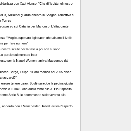
idarizza con Xabi Alonso: "Che difficoltà nel nostro
cius, l'Arsenal guarda ancora in Spagna: l'obiettivo si
n Torres
sorpasso sul Catania per Mancuso. L'attaccante
sa: "Meglio aspettare i giocatori che alzano il livello
te per fare numero"
 nostre scelte per la fascia poi non si sono
Le parole sul mercato Inter
esto per la Napoli Women: arriva Massombo dal
nese-Barça, Felipe: "Il loro tecnico nel 2005 disse:
attaccarci?'"
e errore tenere Leao. Soulè sarebbe la pedina giusta
ovic e Lukaku che addio triste alla A. Pio Esposito
valore dell’Inter. Cosa chiedo a Zola
cente Serie B, le scommesse sulle favorite alla
, accordo con il Manchester United: arriva l'esperto