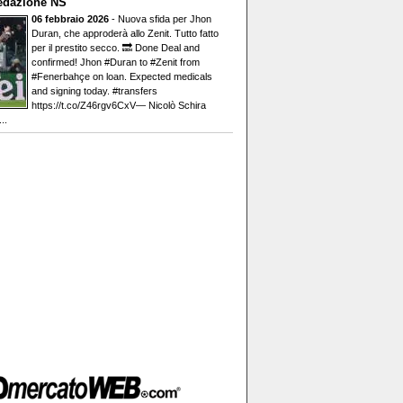
edazione NS
06 febbraio 2026
- Nuova sfida per Jhon
Duran, che approderà allo Zenit. Tutto fatto
per il prestito secco. 🔜 Done Deal and
confirmed! Jhon #Duran to #Zenit from
#Fenerbahçe on loan. Expected medicals
and signing today. #transfers
https://t.co/Z46rgv6CxV— Nicolò Schira
..