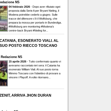
edazione NS
04 febbraio 2026
- Dopo aver rifiutato ogni
proposta dalla Serie A per Bryant Nieling, il
Modena potrebbe cederlo a giugno. Sulle
tracce del difensore c'è il Wolfsburg, che
prepara la mossa per portarlo in Bundesliga.
#Wolfsburg are monitoring #Modena’s
centre-back Bryant #Nieling for...
CATANIA, ESONERATO VIALI. AL
SUO POSTO RIECCO TOSCANO
i
Redazione NS
15 aprile 2026
- Tutto confermato quanto vi
avevamo raccontato ieri sera: il Catania ha
esonerato William Viali. Al suo posto torna
Mimmo Toscano con l'obiettivo di provare a
vincere i Playoff. A volte ritornano...
ZENIT, ARRIVA JHON DURAN