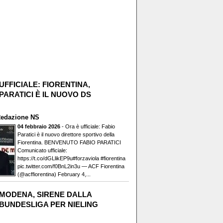
UFFICIALE: FIORENTINA,
PARATICI È IL NUOVO DS
edazione NS
04 febbraio 2026
- Ora è ufficiale: Fabio
Paratici è il nuovo direttore sportivo della
Fiorentina. BENVENUTO FABIO PARATICI️
Comunicato ufficiale:
https://t.co/dGLlikEP9u#forzaviola #fiorentina
pic.twitter.com/f0BnL2in3u — ACF Fiorentina
(@acffiorentina) February 4,...
MODENA, SIRENE DALLA
BUNDESLIGA PER NIELING