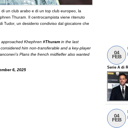
li di un club arabo e di un top club europeo, la
hren Thuram. Il centrocampista viene ritenuto
 di Tudor, un desiderio condiviso dal giocatore che
ad approached Khephren
#Thuram
in the last
considered him non-transferable and a key-player
04
Bianconeri’s Plans the french midfielfer also wanted
FEB
Serie A
di
R
ember 6, 2025
04
FEB