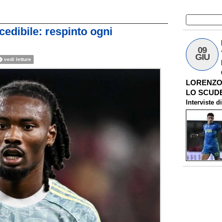
edibile: respinto ogni
09
GIU
vedi letture
LORENZO 
LO SCUDE
Interviste
d