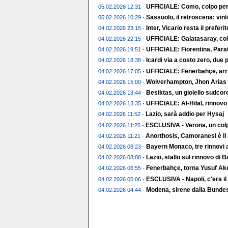
UFFICIALE: Como, colpo per 
05.02.2026 12:31 -
Sassuolo, il retroscena: vin
05.02.2026 10:29 -
Inter, Vicario resta il preferito
04.02.2026 23:15 -
UFFICIALE: Galatasaray, col
04.02.2026 22:15 -
UFFICIALE: Fiorentina, Parat
04.02.2026 19:51 -
Icardi via a costo zero, due p
04.02.2026 18:38 -
UFFICIALE: Fenerbahçe, arr
04.02.2026 17:05 -
Wolverhampton, Jhon Arias t
04.02.2026 15:00 -
Besiktas, un gioiello sudco
04.02.2026 13:44 -
UFFICIALE: Al-Hilal, rinnov
04.02.2026 13:35 -
Lazio, sarà addio per Hysaj
04.02.2026 11:52 -
ESCLUSIVA - Verona, un colp
04.02.2026 11:25 -
Anorthosis, Camoranesi è il
04.02.2026 11:21 -
Bayern Monaco, tre rinnovi a
04.02.2026 08:23 -
Lazio, stallo sul rinnovo di 
04.02.2026 08:08 -
Fenerbahçe, torna Yusuf Ak
04.02.2026 06:55 -
ESCLUSIVA - Napoli, c'era il
04.02.2026 05:06 -
Modena, sirene dalla Bundes
04.02.2026 04:44 -