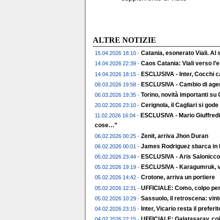
ALTRE NOTIZIE
Catania, esonerato Viali. Al
15.04.2026 18:10 -
Caos Catania: Viali verso l
14.04.2026 22:39 -
ESCLUSIVA - Inter, Cocchi c
14.04.2026 18:15 -
ESCLUSIVA - Cambio di agent
08.03.2026 19:58 -
Torino, novità importanti su
06.03.2026 19:35 -
Cerignola, il Cagliari si gode 
20.02.2026 23:10 -
ESCLUSIVA - Mario Giuffredi
11.02.2026 16:04 -
cose…”
Zenit, arriva Jhon Duran
06.02.2026 00:25 -
James Rodriguez sbarca in 
06.02.2026 00:01 -
ESCLUSIVA - Aris Salonicco,
05.02.2026 23:44 -
ESCLUSIVA - Karagumruk, vic
05.02.2026 19:19 -
Crotone, arriva un portiere
05.02.2026 14:42 -
UFFICIALE: Como, colpo per 
05.02.2026 12:31 -
Sassuolo, il retroscena: vin
05.02.2026 10:29 -
Inter, Vicario resta il preferito
04.02.2026 23:15 -
UFFICIALE: Galatasaray, col
04.02.2026 22:15 -