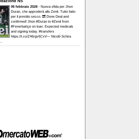
edazione NS
06 febbraio 2026
- Nuova sfida per Jhon
Duran, che approderà allo Zenit. Tutto fatto
per il prestito secco. 🔜 Done Deal and
confirmed! Jhon #Duran to #Zenit from
#Fenerbahçe on loan. Expected medicals
and signing today. #transfers
https://t.co/Z46rgv6CxV— Nicolò Schira
..