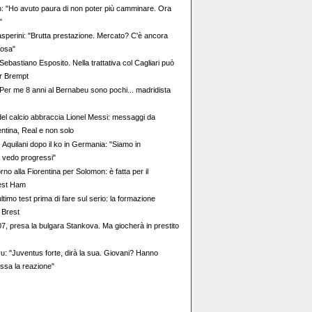
: "Ho avuto paura di non poter più camminare. Ora
"
perini: "Brutta prestazione. Mercato? C'è ancora
cosa"
ebastiano Esposito. Nella trattativa col Cagliari può
er Brempt
 "Per me 8 anni al Bernabeu sono pochi... madridista
del calcio abbraccia Lionel Messi: messaggi da
ntina, Real e non solo
 Aquilani dopo il ko in Germania: "Siamo in
 vedo progressi"
orno alla Fiorentina per Solomon: è fatta per il
est Ham
ltimo test prima di fare sul serio: la formazione
l Brest
, presa la bulgara Stankova. Ma giocherà in prestito
vu: "Juventus forte, dirà la sua. Giovani? Hanno
essa la reazione"