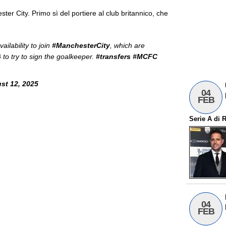
r City. Primo sì del portiere al club britannico, che
ailability to join
#ManchesterCity
, which are
G
to try to sign the goalkeeper.
#transfers
#MCFC
st 12, 2025
04
FEB
Serie A
di
R
04
FEB