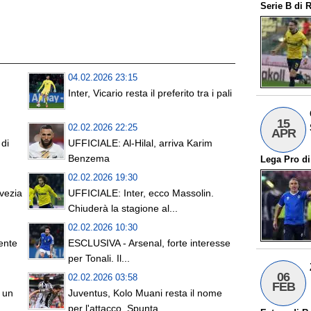
Serie B
di
R
04.02.2026 23:15
Inter, Vicario resta il preferito tra i pali
15
02.02.2026 22:25
APR
 di
UFFICIALE: Al-Hilal, arriva Karim
Benzema
Lega Pro
d
02.02.2026 19:30
vezia
UFFICIALE: Inter, ecco Massolin.
Chiuderà la stagione al...
02.02.2026 10:30
ente
ESCLUSIVA - Arsenal, forte interesse
per Tonali. Il...
06
02.02.2026 03:58
FEB
 un
Juventus, Kolo Muani resta il nome
per l'attacco. Spunta...