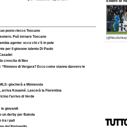
Estero
di
R
 suo posto riecco Toscano
’esonero. Può tornare Toscano
(@NicoSchira).
ambia agente: ecco chi c’è in pole
e per il giovane talento Di Paolo
 Casadei
la crescita di Iliev
: “Rinnovo di Vergara? Ecco come stanno davvero le
MLS: giocherà a Minnesota
 arriva Kouamé. Lascerà la Fiorentina
ino l'arrivo di Verde
le giovanili
to un derby per Bakola
 tra i pali
po dal Portogallo