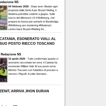
edazione NS
04 febbraio 2026
- Dopo aver rifiutato ogni
proposta dalla Serie A per Bryant Nieling, il
Modena potrebbe cederlo a giugno. Sulle
tracce del difensore c'è il Wolfsburg, che
prepara la mossa per portarlo in Bundesliga.
#Wolfsburg are monitoring #Modena’s
centre-back Bryant #Nieling for...
CATANIA, ESONERATO VIALI. AL
SUO POSTO RIECCO TOSCANO
i
Redazione NS
15 aprile 2026
- Tutto confermato quanto vi
avevamo raccontato ieri sera: il Catania ha
esonerato William Viali. Al suo posto torna
Mimmo Toscano con l'obiettivo di provare a
vincere i Playoff. A volte ritornano...
ZENIT, ARRIVA JHON DURAN