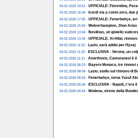
UFFICIALE: Fiorentina, Parat
04.02.2026 19:51 -
Icardi via a costo zero, due p
04.02.2026 18:38 -
UFFICIALE: Fenerbahçe, arr
04.02.2026 17:05 -
Wolverhampton, Jhon Arias t
04.02.2026 15:00 -
Besiktas, un gioiello sudco
04.02.2026 13:44 -
UFFICIALE: Al-Hilal, rinnov
04.02.2026 13:35 -
Lazio, sarà addio per Hysaj
04.02.2026 11:52 -
ESCLUSIVA - Verona, un colp
04.02.2026 11:25 -
Anorthosis, Camoranesi è il
04.02.2026 11:21 -
Bayern Monaco, tre rinnovi a
04.02.2026 08:23 -
Lazio, stallo sul rinnovo di 
04.02.2026 08:08 -
Fenerbahçe, torna Yusuf Ak
04.02.2026 06:55 -
ESCLUSIVA - Napoli, c'era il
04.02.2026 05:06 -
Modena, sirene dalla Bundes
04.02.2026 04:44 -