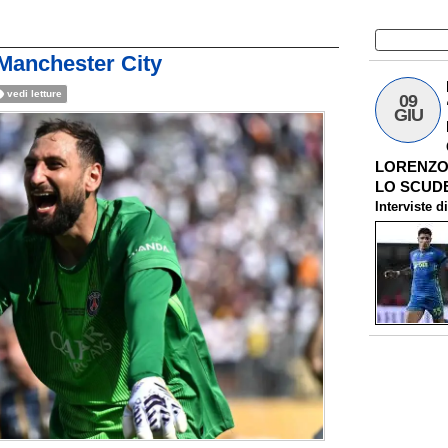
 Manchester City
vedi letture
09
GIU
LORENZO 
LO SCUDE
Interviste
d