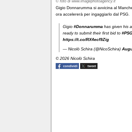
© foto di www.imagephotoagency.it
Gigio Donnarumma si avvicina al Mancheste
ora accelererà per ingaggiarlo dal PSG.
Gigio
#Donnarumma
has given his av
ready to submit their first bid to
#PS
https://t.co/RX4ecf9Zig
— Nicolò Schira (@NicoSchira)
Augu
© 2026 Nicolò Schira
condividi
tweet