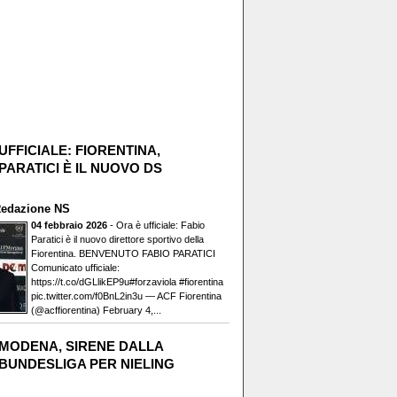
UFFICIALE: FIORENTINA,
PARATICI È IL NUOVO DS
edazione NS
04 febbraio 2026
- Ora è ufficiale: Fabio
Paratici è il nuovo direttore sportivo della
Fiorentina. BENVENUTO FABIO PARATICI️
Comunicato ufficiale:
https://t.co/dGLlikEP9u#forzaviola #fiorentina
pic.twitter.com/f0BnL2in3u — ACF Fiorentina
(@acffiorentina) February 4,...
MODENA, SIRENE DALLA
BUNDESLIGA PER NIELING