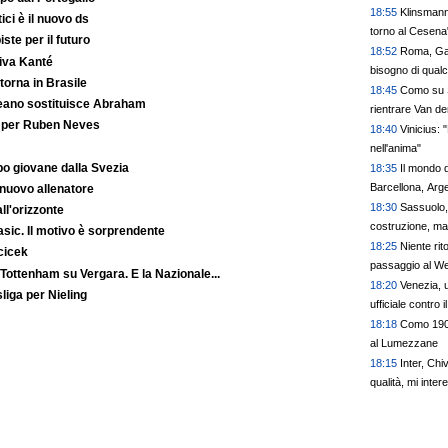
18:55
Klinsmann
ici è il nuovo ds
torno al Cesena
iste per il futuro
18:52
Roma, Gas
iva Kanté
bisogno di qual
orna in Brasile
18:45
Como su S
reano sostituisce Abraham
rientrare Van d
o per Ruben Neves
18:40
Vinicius:
nell'anima"
o giovane dalla Svezia
18:35
Il mondo 
Barcellona, Arge
 nuovo allenatore
18:30
Sassuolo,
ll'orizzonte
costruzione, ma
Basic. Il motivo è sorprendente
18:25
Niente rit
cicek
passaggio al W
 Tottenham su Vergara. E la Nazionale...
18:20
Venezia, u
liga per Nieling
ufficiale contro i
18:18
Como 1907
al Lumezzane
18:15
Inter, Chi
qualità, mi inter