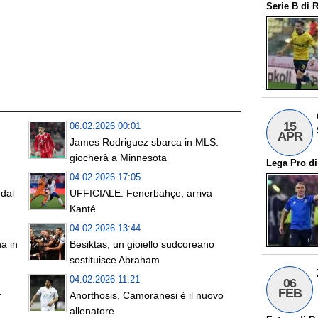
Serie B
di
R
15
06.02.2026 00:01
APR
James Rodriguez sbarca in MLS:
giocherà a Minnesota
Lega Pro
d
04.02.2026 17:05
dal
UFFICIALE: Fenerbahçe, arriva
Kanté
04.02.2026 13:44
a in
Besiktas, un gioiello sudcoreano
sostituisce Abraham
04.02.2026 11:21
06
FEB
r
Anorthosis, Camoranesi è il nuovo
allenatore