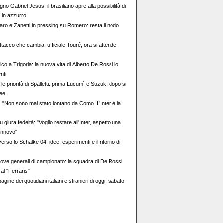
gno Gabriel Jesus: il brasiliano apre alla possibilità di
 in azzurro
taro e Zanetti in pressing su Romero: resta il nodo
ttacco che cambia: ufficiale Touré, ora si attende
ico a Trigoria: la nuova vita di Alberto De Rossi lo
nti
le priorità di Spalletti: prima Lucumì e Suzuk, dopo si
zee
 "Non sono mai stato lontano da Como. L’Inter è la
 giura fedeltà: "Voglio restare all'Inter, aspetto una
rinnovo"
verso lo Schalke 04: idee, esperimenti e il ritorno di
ove generali di campionato: la squadra di De Rossi
 al "Ferraris"
agine dei quotidiani italiani e stranieri di oggi, sabato