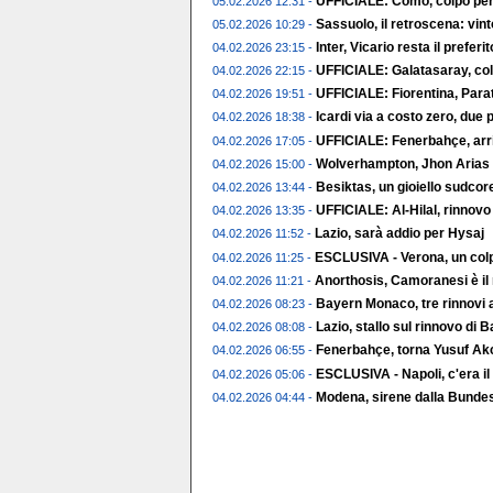
UFFICIALE: Como, colpo per 
05.02.2026 12:31 -
Sassuolo, il retroscena: vin
05.02.2026 10:29 -
Inter, Vicario resta il preferito
04.02.2026 23:15 -
UFFICIALE: Galatasaray, col
04.02.2026 22:15 -
UFFICIALE: Fiorentina, Parat
04.02.2026 19:51 -
Icardi via a costo zero, due p
04.02.2026 18:38 -
UFFICIALE: Fenerbahçe, arr
04.02.2026 17:05 -
Wolverhampton, Jhon Arias t
04.02.2026 15:00 -
Besiktas, un gioiello sudco
04.02.2026 13:44 -
UFFICIALE: Al-Hilal, rinnov
04.02.2026 13:35 -
Lazio, sarà addio per Hysaj
04.02.2026 11:52 -
ESCLUSIVA - Verona, un colp
04.02.2026 11:25 -
Anorthosis, Camoranesi è il
04.02.2026 11:21 -
Bayern Monaco, tre rinnovi a
04.02.2026 08:23 -
Lazio, stallo sul rinnovo di 
04.02.2026 08:08 -
Fenerbahçe, torna Yusuf Ak
04.02.2026 06:55 -
ESCLUSIVA - Napoli, c'era il
04.02.2026 05:06 -
Modena, sirene dalla Bundes
04.02.2026 04:44 -