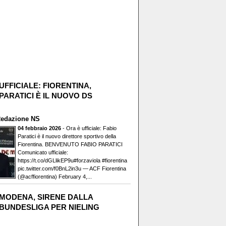
UFFICIALE: FIORENTINA,
PARATICI È IL NUOVO DS
edazione NS
04 febbraio 2026
- Ora è ufficiale: Fabio
Paratici è il nuovo direttore sportivo della
Fiorentina. BENVENUTO FABIO PARATICI️
Comunicato ufficiale:
https://t.co/dGLlikEP9u#forzaviola #fiorentina
pic.twitter.com/f0BnL2in3u — ACF Fiorentina
(@acffiorentina) February 4,...
MODENA, SIRENE DALLA
BUNDESLIGA PER NIELING