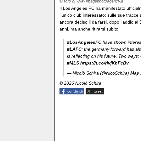
© foto di www.imagephotoagency.it
Il Los Angeles FC ha manifestato ufficia
l'unico club interessato: sulle sue tracc
ancora deciso il da farsi, dopo l'addio a
anni, ma anche ritirarsi subito.
#LosAngelesFC
have shown intere
#LAFC
: the germany forward has al
is reflecting on his future. Two ways: 
#MLS
https://t.co/rlvjKhFcBv
— Nicolò Schira (@NicoSchira)
May 
© 2026 Nicolò Schira
condividi
tweet