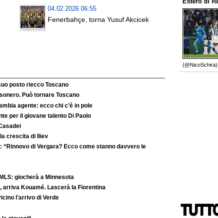
Estero
di
R
04.02.2026 06:55
Fenerbahçe, torna Yusuf Akcicek
(@NicoSchira).
 suo posto riecco Toscano
’esonero. Può tornare Toscano
ambia agente: ecco chi c’è in pole
e per il giovane talento Di Paolo
 Casadei
la crescita di Iliev
: “Rinnovo di Vergara? Ecco come stanno davvero le
MLS: giocherà a Minnesota
 arriva Kouamé. Lascerà la Fiorentina
ino l'arrivo di Verde