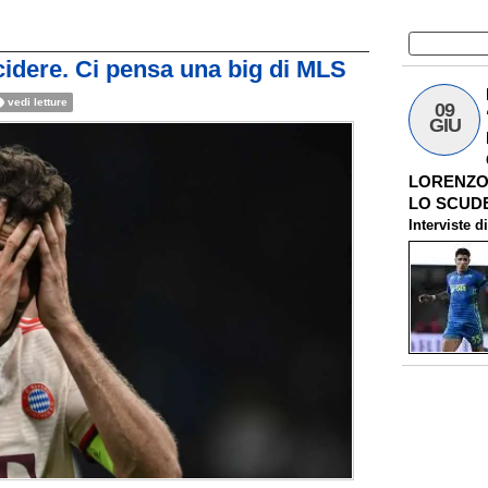
ecidere. Ci pensa una big di MLS
vedi letture
09
GIU
LORENZO 
LO SCUDE
Interviste
d