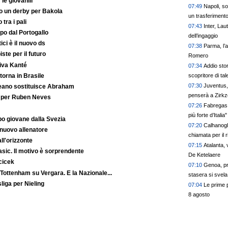
le giovanili
07:49
Napoli, so
to un derby per Bakola
un trasferimento
 tra i pali
07:43
Inter, Lau
po dal Portogallo
dell’ingaggio
ici è il nuovo ds
07:38
Parma, l’a
iste per il futuro
Romero
iva Kanté
07:34
Addio stor
scopritore di tale
orna in Brasile
07:30
Juventus, 
reano sostituisce Abraham
penserà a Zirk
o per Ruben Neves
07:26
Fabregas:
più forte d’Italia"
o giovane dalla Svezia
07:20
Calhanoglu
 nuovo allenatore
chiamata per il 
ll'orizzonte
07:15
Atalanta, 
Basic. Il motivo è sorprendente
De Ketelaere
cicek
07:10
Genoa, pr
 Tottenham su Vergara. E la Nazionale...
stasera si svela
liga per Nieling
07:04
Le prime p
8 agosto