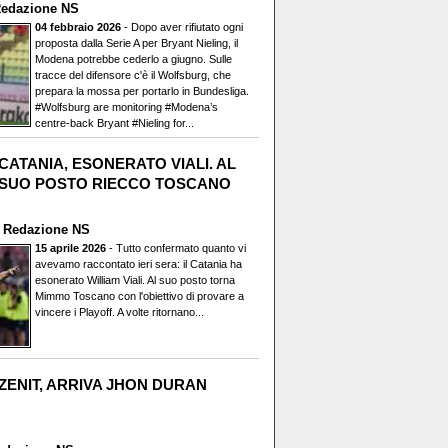
edazione NS
04 febbraio 2026
- Dopo aver rifiutato ogni
proposta dalla Serie A per Bryant Nieling, il
Modena potrebbe cederlo a giugno. Sulle
tracce del difensore c'è il Wolfsburg, che
prepara la mossa per portarlo in Bundesliga.
#Wolfsburg are monitoring #Modena’s
centre-back Bryant #Nieling for...
CATANIA, ESONERATO VIALI. AL
SUO POSTO RIECCO TOSCANO
i
Redazione NS
15 aprile 2026
- Tutto confermato quanto vi
avevamo raccontato ieri sera: il Catania ha
esonerato William Viali. Al suo posto torna
Mimmo Toscano con l'obiettivo di provare a
vincere i Playoff. A volte ritornano...
ZENIT, ARRIVA JHON DURAN