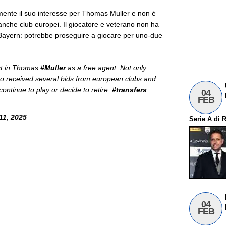
lmente il suo interesse per Thomas Muller e non è
e anche club europei. Il giocatore e veterano non ha
l Bayern: potrebbe proseguire a giocare per uno-due
st in Thomas
#Muller
as a free agent. Not only
so received several bids from european clubs and
continue to play or decide to retire.
#transfers
04
FEB
11, 2025
Serie A
di
R
04
FEB