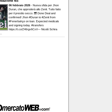
edazione NS
06 febbraio 2026
- Nuova sfida per Jhon
Duran, che approderà allo Zenit. Tutto fatto
per il prestito secco. 🔜 Done Deal and
confirmed! Jhon #Duran to #Zenit from
#Fenerbahçe on loan. Expected medicals
and signing today. #transfers
https://t.co/Z46rgv6CxV— Nicolò Schira
..