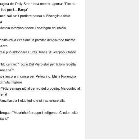
agina del Daily Star tuona contro Laporta: "Ficcati
i su per il... Barça"
ucci saluta: il portiere passa al Bisceglie a titolo
ta
olombia Infantino riceve il sostegno del calcio
 chiusura la cessione in prestito del giovane talento
nzaro
ttesi può sbloccare Curtis Jones: il Liverpool chiede
McKennie: "Totti e Del Piero idoli per la loro fedeltà.
uare così"
ve ancora in corsa per Pellegrino. Ma la Fiorentina
formula migliore
Yildiz sempre più al centro del progetto. Ma occhio al
senal
anzi lascia il club irpino e si trasferisce alla
regas: "Mourinho è troppo intelligente. Credo molto
ssano"