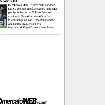
edazione NS
06 febbraio 2026
- Nuova sfida per Jhon
Duran, che approderà allo Zenit. Tutto fatto
per il prestito secco. 🔜 Done Deal and
confirmed! Jhon #Duran to #Zenit from
#Fenerbahçe on loan. Expected medicals
and signing today. #transfers
https://t.co/Z46rgv6CxV— Nicolò Schira
..