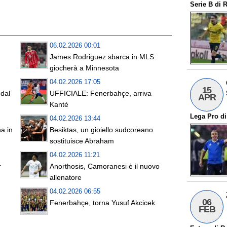
Serie B
di
R
06.02.2026 00:01
James Rodriguez sbarca in MLS:
giocherà a Minnesota
04.02.2026 17:05
15
dal
UFFICIALE: Fenerbahçe, arriva
APR
Kanté
Lega Pro
d
04.02.2026 13:44
a in
Besiktas, un gioiello sudcoreano
sostituisce Abraham
04.02.2026 11:21
r
Anorthosis, Camoranesi è il nuovo
allenatore
04.02.2026 06:55
06
Fenerbahçe, torna Yusuf Akcicek
FEB