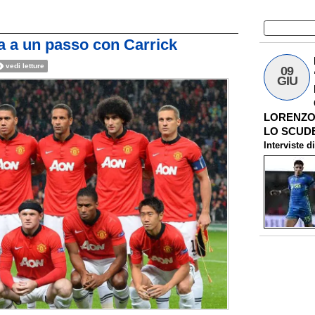
a a un passo con Carrick
vedi letture
09
GIU
LORENZO 
LO SCUDE
Interviste
d