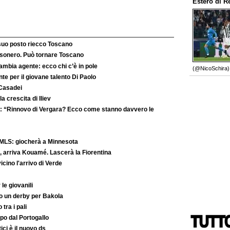
Estero
di
R
 suo posto riecco Toscano
’esonero. Può tornare Toscano
ambia agente: ecco chi c’è in pole
(@NicoSchira).
e per il giovane talento Di Paolo
 Casadei
la crescita di Iliev
: “Rinnovo di Vergara? Ecco come stanno davvero le
MLS: giocherà a Minnesota
 arriva Kouamé. Lascerà la Fiorentina
ino l'arrivo di Verde
le giovanili
to un derby per Bakola
 tra i pali
po dal Portogallo
ici è il nuovo ds