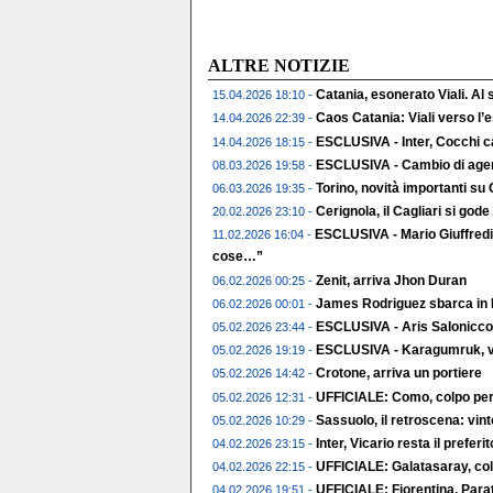
ALTRE NOTIZIE
Catania, esonerato Viali. Al
15.04.2026 18:10 -
Caos Catania: Viali verso l
14.04.2026 22:39 -
ESCLUSIVA - Inter, Cocchi c
14.04.2026 18:15 -
ESCLUSIVA - Cambio di agent
08.03.2026 19:58 -
Torino, novità importanti su
06.03.2026 19:35 -
Cerignola, il Cagliari si gode 
20.02.2026 23:10 -
ESCLUSIVA - Mario Giuffredi
11.02.2026 16:04 -
cose…”
Zenit, arriva Jhon Duran
06.02.2026 00:25 -
James Rodriguez sbarca in 
06.02.2026 00:01 -
ESCLUSIVA - Aris Salonicco,
05.02.2026 23:44 -
ESCLUSIVA - Karagumruk, vic
05.02.2026 19:19 -
Crotone, arriva un portiere
05.02.2026 14:42 -
UFFICIALE: Como, colpo per 
05.02.2026 12:31 -
Sassuolo, il retroscena: vin
05.02.2026 10:29 -
Inter, Vicario resta il preferito
04.02.2026 23:15 -
UFFICIALE: Galatasaray, col
04.02.2026 22:15 -
UFFICIALE: Fiorentina, Parat
04.02.2026 19:51 -