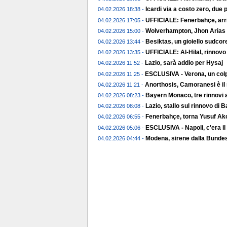
Icardi via a costo zero, due p
04.02.2026 18:38 -
UFFICIALE: Fenerbahçe, arr
04.02.2026 17:05 -
Wolverhampton, Jhon Arias t
04.02.2026 15:00 -
Besiktas, un gioiello sudco
04.02.2026 13:44 -
UFFICIALE: Al-Hilal, rinnov
04.02.2026 13:35 -
Lazio, sarà addio per Hysaj
04.02.2026 11:52 -
ESCLUSIVA - Verona, un colp
04.02.2026 11:25 -
Anorthosis, Camoranesi è il
04.02.2026 11:21 -
Bayern Monaco, tre rinnovi a
04.02.2026 08:23 -
Lazio, stallo sul rinnovo di 
04.02.2026 08:08 -
Fenerbahçe, torna Yusuf Ak
04.02.2026 06:55 -
ESCLUSIVA - Napoli, c'era il
04.02.2026 05:06 -
Modena, sirene dalla Bundes
04.02.2026 04:44 -