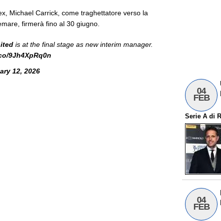
ex, Michael Carrick, come traghettatore verso la
emare, firmerà fino al 30 giugno.
ited
is at the final stage as new interim manager.
t.co/9Jh4XpRq0n
ary 12, 2026
04
FEB
Serie A
di
R
04
FEB