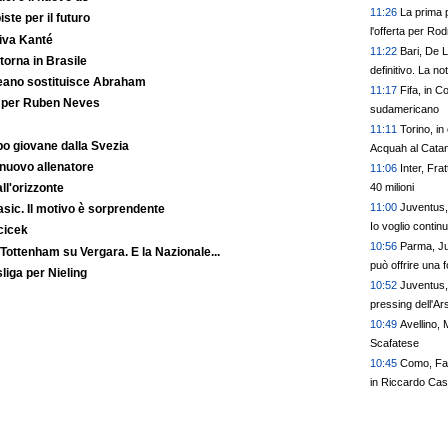
11:26
La prima p
iste per il futuro
l'offerta per Rodr
iva Kanté
11:22
Bari, De L
orna in Brasile
definitivo. La no
reano sostituisce Abraham
11:17
Fifa, in C
o per Ruben Neves
sudamericano
11:11
Torino, in
o giovane dalla Svezia
Acquah al Cata
 nuovo allenatore
11:06
Inter, Fra
40 milioni
ll'orizzonte
11:00
Juventus, 
Basic. Il motivo è sorprendente
Io voglio contin
cicek
10:56
Parma, Ju
 Tottenham su Vergara. E la Nazionale...
può offrire una 
liga per Nieling
10:52
Juventus, 
pressing dell'Ar
10:49
Avellino, M
Scafatese
10:45
Como, Fab
in Riccardo Ca