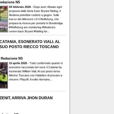
edazione NS
04 febbraio 2026
- Dopo aver rifiutato ogni
proposta dalla Serie A per Bryant Nieling, il
Modena potrebbe cederlo a giugno. Sulle
tracce del difensore c'è il Wolfsburg, che
prepara la mossa per portarlo in Bundesliga.
#Wolfsburg are monitoring #Modena’s
centre-back Bryant #Nieling for...
CATANIA, ESONERATO VIALI. AL
SUO POSTO RIECCO TOSCANO
i
Redazione NS
15 aprile 2026
- Tutto confermato quanto vi
avevamo raccontato ieri sera: il Catania ha
esonerato William Viali. Al suo posto torna
Mimmo Toscano con l'obiettivo di provare a
vincere i Playoff. A volte ritornano...
ZENIT, ARRIVA JHON DURAN