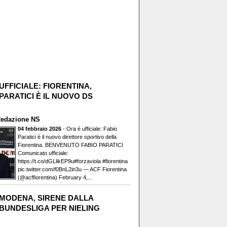
UFFICIALE: FIORENTINA,
PARATICI È IL NUOVO DS
edazione NS
04 febbraio 2026
- Ora è ufficiale: Fabio
Paratici è il nuovo direttore sportivo della
Fiorentina. BENVENUTO FABIO PARATICI️
Comunicato ufficiale:
https://t.co/dGLlikEP9u#forzaviola #fiorentina
pic.twitter.com/f0BnL2in3u — ACF Fiorentina
(@acffiorentina) February 4,...
MODENA, SIRENE DALLA
BUNDESLIGA PER NIELING