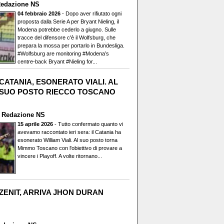
edazione NS
04 febbraio 2026
- Dopo aver rifiutato ogni
proposta dalla Serie A per Bryant Nieling, il
Modena potrebbe cederlo a giugno. Sulle
tracce del difensore c'è il Wolfsburg, che
prepara la mossa per portarlo in Bundesliga.
#Wolfsburg are monitoring #Modena’s
centre-back Bryant #Nieling for...
CATANIA, ESONERATO VIALI. AL
SUO POSTO RIECCO TOSCANO
i
Redazione NS
15 aprile 2026
- Tutto confermato quanto vi
avevamo raccontato ieri sera: il Catania ha
esonerato William Viali. Al suo posto torna
Mimmo Toscano con l'obiettivo di provare a
vincere i Playoff. A volte ritornano...
ZENIT, ARRIVA JHON DURAN