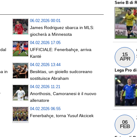
Serie B
di
R
06.02.2026 00:01
James Rodriguez sbarca in MLS:
giocherà a Minnesota
04.02.2026 17:05
dal
UFFICIALE: Fenerbahçe, arriva
15
Kanté
APR
04.02.2026 13:44
Lega Pro
d
a in
Besiktas, un gioiello sudcoreano
sostituisce Abraham
04.02.2026 11:21
r
Anorthosis, Camoranesi è il nuovo
allenatore
04.02.2026 06:55
Fenerbahçe, torna Yusuf Akcicek
06
FEB