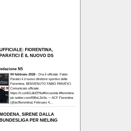
UFFICIALE: FIORENTINA,
PARATICI È IL NUOVO DS
edazione NS
04 febbraio 2026
- Ora è ufficiale: Fabio
Paratici è il nuovo direttore sportivo della
Fiorentina. BENVENUTO FABIO PARATICI️
Comunicato ufficiale:
https://t.co/dGLlikEP9u#forzaviola #fiorentina
pic.twitter.com/f0BnL2in3u — ACF Fiorentina
(@acffiorentina) February 4,...
MODENA, SIRENE DALLA
BUNDESLIGA PER NIELING