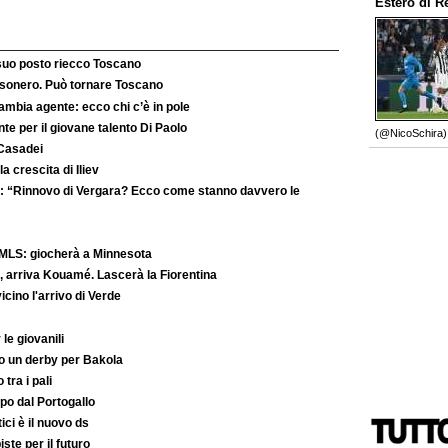
Estero
di
R
 suo posto riecco Toscano
’esonero. Può tornare Toscano
ambia agente: ecco chi c’è in pole
e per il giovane talento Di Paolo
(@NicoSchira).
 Casadei
la crescita di Iliev
: “Rinnovo di Vergara? Ecco come stanno davvero le
MLS: giocherà a Minnesota
 arriva Kouamé. Lascerà la Fiorentina
ino l'arrivo di Verde
le giovanili
to un derby per Bakola
 tra i pali
po dal Portogallo
ici è il nuovo ds
iste per il futuro