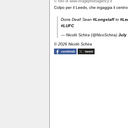
© foto di www.imagephotoagency.it
Colpo per il Leeds, che ingaggia il cent
Done Deal! Sean
#Longstaff
to
#Le
#LUFC
— Nicolò Schira (@NicoSchira)
July
© 2026 Nicolò Schira
condividi
tweet