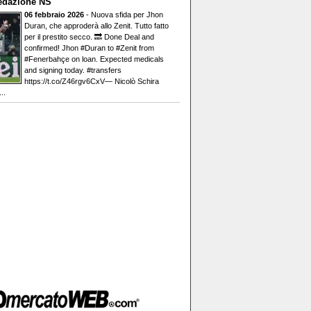
edazione NS
06 febbraio 2026
- Nuova sfida per Jhon
Duran, che approderà allo Zenit. Tutto fatto
per il prestito secco. 🔜 Done Deal and
confirmed! Jhon #Duran to #Zenit from
#Fenerbahçe on loan. Expected medicals
and signing today. #transfers
https://t.co/Z46rgv6CxV— Nicolò Schira
..