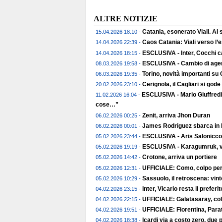
ALTRE NOTIZIE
Catania, esonerato Viali. Al
15.04.2026 18:10 -
Caos Catania: Viali verso l
14.04.2026 22:39 -
ESCLUSIVA - Inter, Cocchi c
14.04.2026 18:15 -
ESCLUSIVA - Cambio di agent
08.03.2026 19:58 -
Torino, novità importanti su
06.03.2026 19:35 -
Cerignola, il Cagliari si gode 
20.02.2026 23:10 -
ESCLUSIVA - Mario Giuffredi
11.02.2026 16:04 -
cose…”
Zenit, arriva Jhon Duran
06.02.2026 00:25 -
James Rodriguez sbarca in 
06.02.2026 00:01 -
ESCLUSIVA - Aris Salonicco,
05.02.2026 23:44 -
ESCLUSIVA - Karagumruk, vic
05.02.2026 19:19 -
Crotone, arriva un portiere
05.02.2026 14:42 -
UFFICIALE: Como, colpo per 
05.02.2026 12:31 -
Sassuolo, il retroscena: vin
05.02.2026 10:29 -
Inter, Vicario resta il preferito
04.02.2026 23:15 -
UFFICIALE: Galatasaray, col
04.02.2026 22:15 -
UFFICIALE: Fiorentina, Parat
04.02.2026 19:51 -
Icardi via a costo zero, due p
04.02.2026 18:38 -