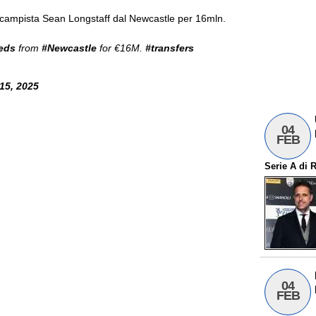
rocampista Sean Longstaff dal Newcastle per 16mln.
eds
from
#Newcastle
for €16M.
#transfers
 15, 2025
04
FEB
Serie A
di
R
04
FEB