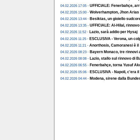
UFFICIALE: Fenerbahçe, arr
04.02.2026 17:05 -
Wolverhampton, Jhon Arias t
04.02.2026 15:00 -
Besiktas, un gioiello sudco
04.02.2026 13:44 -
UFFICIALE: Al-Hilal, rinnov
04.02.2026 13:35 -
Lazio, sarà addio per Hysaj
04.02.2026 11:52 -
ESCLUSIVA - Verona, un colp
04.02.2026 11:25 -
Anorthosis, Camoranesi è il
04.02.2026 11:21 -
Bayern Monaco, tre rinnovi a
04.02.2026 08:23 -
Lazio, stallo sul rinnovo di 
04.02.2026 08:08 -
Fenerbahçe, torna Yusuf Ak
04.02.2026 06:55 -
ESCLUSIVA - Napoli, c'era il
04.02.2026 05:06 -
Modena, sirene dalla Bundes
04.02.2026 04:44 -