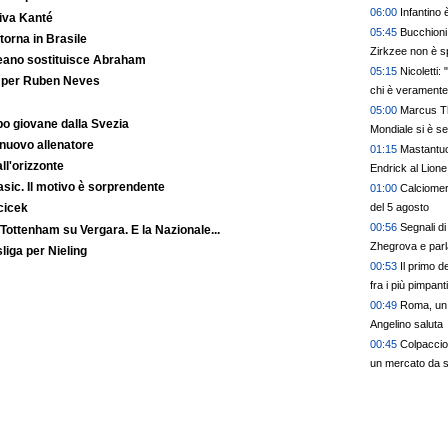
06:00
Infantino
iva Kanté
05:45
Bucchioni
orna in Brasile
Zirkzee non è sp
reano sostituisce Abraham
05:15
Nicoletti:
o per Ruben Neves
chi è veramente
05:00
Marcus Th
o giovane dalla Svezia
Mondiale si è s
 nuovo allenatore
01:15
Mastantuo
ll'orizzonte
Endrick al Lione
Basic. Il motivo è sorprendente
migliori talenti.
01:00
Calciomerc
cambiando dav
del 5 agosto
cicek
00:56
Segnali di
 Tottenham su Vergara. E la Nazionale...
Zhegrova e parl
liga per Nieling
00:53
Il primo d
fra i più pimpanti
00:49
Roma, un 
Angelino saluta
00:45
Colpaccio 
un mercato da 