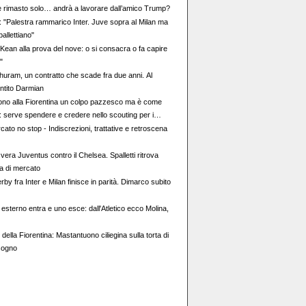
 è rimasto solo… andrà a lavorare dall’amico Trump?
: "Palestra rammarico Inter. Juve sopra al Milan ma
allettiano"
 "Kean alla prova del nove: o si consacra o fa capire
"
uram, un contratto che scade fra due anni. Al
entito Darmian
no alla Fiorentina un colpo pazzesco ma è come
: serve spendere e credere nello scouting per i
 Giovani italiani: attenzione perché qualcosa sta
ato no stop - Indiscrezioni, trattative e retroscena
vero
 vera Juventus contro il Chelsea. Spalletti ritrova
a di mercato
erby fra Inter e Milan finisce in parità. Dimarco subito
esterno entra e uno esce: dall'Atletico ecco Molina,
della Fiorentina: Mastantuono ciliegina sulla torta di
sogno