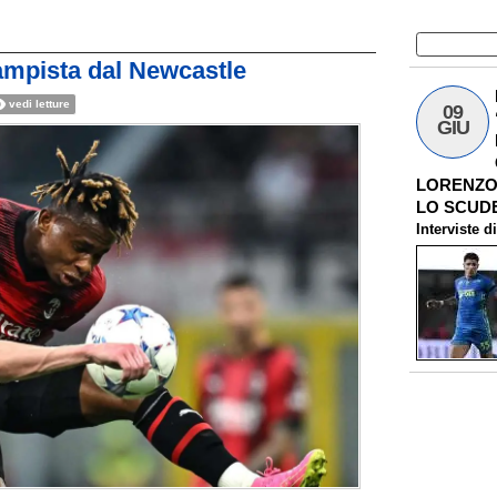
ampista dal Newcastle
vedi letture
09
GIU
LORENZO 
LO SCUDE
Interviste
d