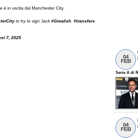
e è in uscita dal Manchester City.
terCity
to try to sign Jack
#Grealish
.
#transfers
st 7, 2025
04
FEB
Serie A
di
R
04
FEB