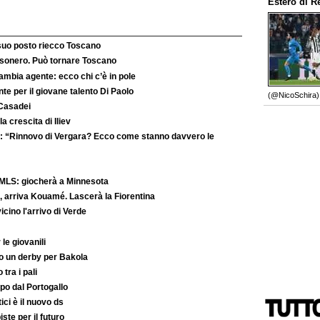
Estero
di
R
 suo posto riecco Toscano
’esonero. Può tornare Toscano
ambia agente: ecco chi c’è in pole
e per il giovane talento Di Paolo
(@NicoSchira).
 Casadei
la crescita di Iliev
: “Rinnovo di Vergara? Ecco come stanno davvero le
MLS: giocherà a Minnesota
 arriva Kouamé. Lascerà la Fiorentina
ino l'arrivo di Verde
le giovanili
to un derby per Bakola
 tra i pali
po dal Portogallo
ici è il nuovo ds
iste per il futuro