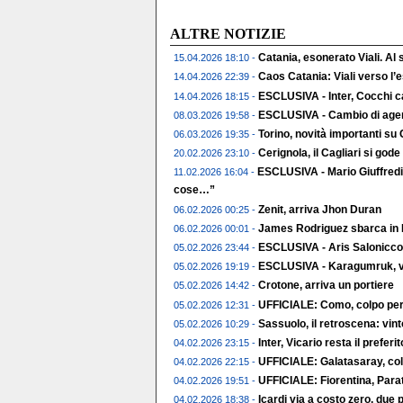
ALTRE NOTIZIE
Catania, esonerato Viali. Al
15.04.2026 18:10 -
Caos Catania: Viali verso l
14.04.2026 22:39 -
ESCLUSIVA - Inter, Cocchi c
14.04.2026 18:15 -
ESCLUSIVA - Cambio di agent
08.03.2026 19:58 -
Torino, novità importanti su
06.03.2026 19:35 -
Cerignola, il Cagliari si gode 
20.02.2026 23:10 -
ESCLUSIVA - Mario Giuffredi
11.02.2026 16:04 -
cose…”
Zenit, arriva Jhon Duran
06.02.2026 00:25 -
James Rodriguez sbarca in 
06.02.2026 00:01 -
ESCLUSIVA - Aris Salonicco,
05.02.2026 23:44 -
ESCLUSIVA - Karagumruk, vic
05.02.2026 19:19 -
Crotone, arriva un portiere
05.02.2026 14:42 -
UFFICIALE: Como, colpo per 
05.02.2026 12:31 -
Sassuolo, il retroscena: vin
05.02.2026 10:29 -
Inter, Vicario resta il preferito
04.02.2026 23:15 -
UFFICIALE: Galatasaray, col
04.02.2026 22:15 -
UFFICIALE: Fiorentina, Parat
04.02.2026 19:51 -
Icardi via a costo zero, due p
04.02.2026 18:38 -