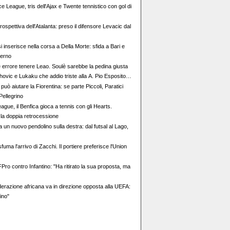
 League, tris dell'Ajax e Twente tennistico con gol di
rospettiva dell'Atalanta: preso il difensore Levacic dal
si inserisce nella corsa a Della Morte: sfida a Bari e
terno
e errore tenere Leao. Soulè sarebbe la pedina giusta
ovic e Lukaku che addio triste alla A. Pio Esposito
valore dell’Inter. Cosa chiedo a Zola
 può aiutare la Fiorentina: se parte Piccoli, Paratici
Pellegrino
gue, il Benfica gioca a tennis con gli Hearts.
la doppia retrocessione
 un nuovo pendolino sulla destra: dal futsal al Lago,
fuma l'arrivo di Zacchi. Il portiere preferisce l'Union
ro contro Infantino: "Ha ritirato la sua proposta, ma
erazione africana va in direzione opposta alla UEFA:
ino"