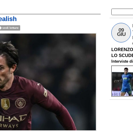
ealish
vedi letture
09
GIU
LORENZO 
LO SCUDE
Interviste
d