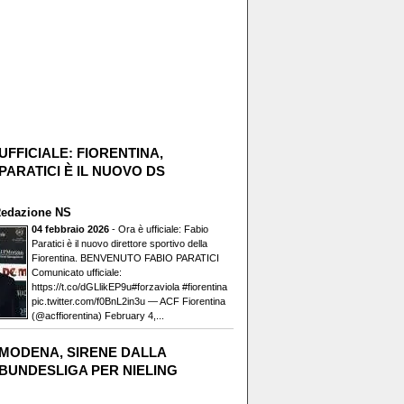
UFFICIALE: FIORENTINA,
PARATICI È IL NUOVO DS
edazione NS
04 febbraio 2026
- Ora è ufficiale: Fabio
Paratici è il nuovo direttore sportivo della
Fiorentina. BENVENUTO FABIO PARATICI️
Comunicato ufficiale:
https://t.co/dGLlikEP9u#forzaviola #fiorentina
pic.twitter.com/f0BnL2in3u — ACF Fiorentina
(@acffiorentina) February 4,...
MODENA, SIRENE DALLA
BUNDESLIGA PER NIELING