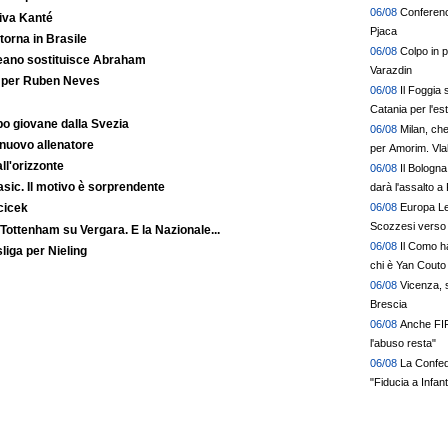
06/08
Conference
iva Kanté
Pjaca
orna in Brasile
06/08
Colpo in p
reano sostituisce Abraham
Varazdin
o per Ruben Neves
06/08
Il Foggia 
Catania per l'es
o giovane dalla Svezia
06/08
Milan, ch
 nuovo allenatore
per Amorim. Vlah
ll'orizzonte
può spostare il 
06/08
Il Bologna
Basic. Il motivo è sorprendente
darà l'assalto a 
06/08
Europa Lea
cicek
Scozzesi verso 
 Tottenham su Vergara. E la Nazionale...
06/08
Il Como ha
liga per Nieling
chi è Yan Couto
06/08
Vicenza, s
Brescia
06/08
Anche FIFP
l'abuso resta"
06/08
La Confed
"Fiducia a Infant