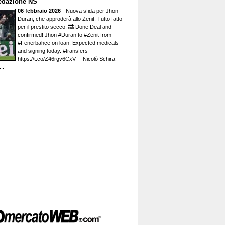
edazione NS
06 febbraio 2026
- Nuova sfida per Jhon
Duran, che approderà allo Zenit. Tutto fatto
per il prestito secco. 🔜 Done Deal and
confirmed! Jhon #Duran to #Zenit from
#Fenerbahçe on loan. Expected medicals
and signing today. #transfers
https://t.co/Z46rgv6CxV— Nicolò Schira
..