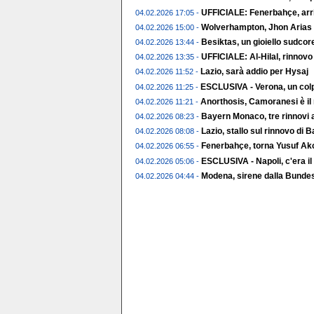
UFFICIALE: Fenerbahçe, arr
04.02.2026 17:05 -
Wolverhampton, Jhon Arias t
04.02.2026 15:00 -
Besiktas, un gioiello sudco
04.02.2026 13:44 -
UFFICIALE: Al-Hilal, rinnov
04.02.2026 13:35 -
Lazio, sarà addio per Hysaj
04.02.2026 11:52 -
ESCLUSIVA - Verona, un colp
04.02.2026 11:25 -
Anorthosis, Camoranesi è il
04.02.2026 11:21 -
Bayern Monaco, tre rinnovi a
04.02.2026 08:23 -
Lazio, stallo sul rinnovo di 
04.02.2026 08:08 -
Fenerbahçe, torna Yusuf Ak
04.02.2026 06:55 -
ESCLUSIVA - Napoli, c'era il
04.02.2026 05:06 -
Modena, sirene dalla Bundes
04.02.2026 04:44 -