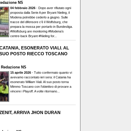
edazione NS
04 febbraio 2026
- Dopo aver rifiutato ogni
proposta dalla Serie A per Bryant Nieling, il
Modena potrebbe cederlo a giugno. Sulle
tracce del difensore c'è il Wolfsburg, che
prepara la mossa per portarlo in Bundesliga.
#Wolfsburg are monitoring #Modena’s
centre-back Bryant #Nieling for...
CATANIA, ESONERATO VIALI. AL
SUO POSTO RIECCO TOSCANO
i
Redazione NS
15 aprile 2026
- Tutto confermato quanto vi
avevamo raccontato ieri sera: il Catania ha
esonerato William Viali. Al suo posto torna
Mimmo Toscano con l'obiettivo di provare a
vincere i Playoff. A volte ritornano...
ZENIT, ARRIVA JHON DURAN