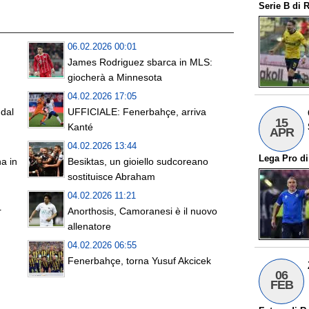
Serie B
di
R
06.02.2026 00:01
James Rodriguez sbarca in MLS:
giocherà a Minnesota
04.02.2026 17:05
dal
UFFICIALE: Fenerbahçe, arriva
15
Kanté
APR
04.02.2026 13:44
Lega Pro
d
a in
Besiktas, un gioiello sudcoreano
sostituisce Abraham
04.02.2026 11:21
r
Anorthosis, Camoranesi è il nuovo
allenatore
04.02.2026 06:55
Fenerbahçe, torna Yusuf Akcicek
06
FEB