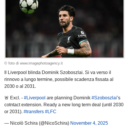
© foto di www.imagephotoagency.it
Il Liverpool blinda Dominik Szoboszlai. Si va verso il
rinnovo a lungo termine, possibile scadenza fissata al
2030 o al 2031.
🚨 Excl. -
#Liverpool
are planning Dominik
#Szoboszlai
’s
cotntact extension. Ready a new long term deal (until 2030
or 2031).
#transfers
#LFC
— Nicolò Schira (@NicoSchira)
November 4, 2025