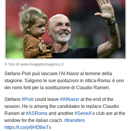
© foto di www.imagephotoagency.it
Stefano Pioli può lasciare l'Al-Nassr al termine della
stagione. Salgono le sue quotazioni in ottica-Roma: è uno
dei nomi forti per la sostituzione di Claudio Ranieri.
Stefano
#Pioli
could leave
#AlNassr
at the end of the
season. He is among the candidates to replace Claudio
Ranieri at
#ASRoma
and another
#
SerieA
’s club are at the
window for the italian coach.
#transfers
https://t.co/yi6Hf36wTx