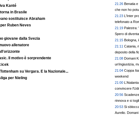
21:26
Benatia e 
iva Kanté
che non ho potu
orna in Brasile
21:23
L'Inter pr
reano sostituisce Abraham
telefonato a Ro
o per Ruben Neves
21:19
Palestra:
Spero di diventar
o giovane dalla Svezia
21:15
Bologna, 
 nuovo allenatore
21:11
Catania, n
ll'orizzonte
deposito della f
Basic. Il motivo è sorprendente
21:08
Domani Kal
un'ingiustizia, m
cicek
21:04
Coppa Ital
 Tottenham su Vergara. E la Nazionale...
weekend
liga per Nieling
21:00
L'Atalanta
convincere l'Ud
20:56
Scadenze 2
rinnova e si togli
20:53
Si sblocca
Aurelio. Domani 