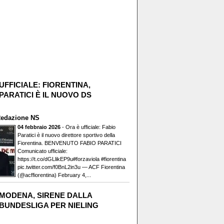
UFFICIALE: FIORENTINA,
PARATICI È IL NUOVO DS
edazione NS
04 febbraio 2026
- Ora è ufficiale: Fabio
Paratici è il nuovo direttore sportivo della
Fiorentina. BENVENUTO FABIO PARATICI️
Comunicato ufficiale:
https://t.co/dGLlikEP9u#forzaviola #fiorentina
pic.twitter.com/f0BnL2in3u — ACF Fiorentina
(@acffiorentina) February 4,...
MODENA, SIRENE DALLA
BUNDESLIGA PER NIELING