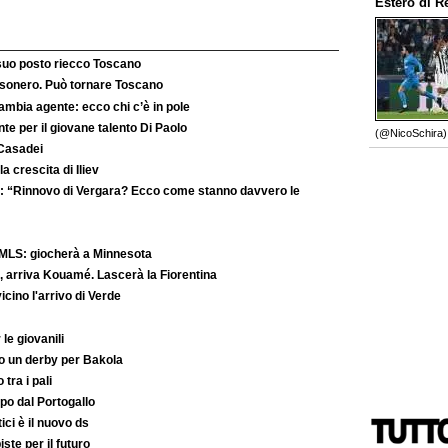
Estero
di
R
 suo posto riecco Toscano
’esonero. Può tornare Toscano
ambia agente: ecco chi c’è in pole
e per il giovane talento Di Paolo
(@NicoSchira).
 Casadei
la crescita di Iliev
: “Rinnovo di Vergara? Ecco come stanno davvero le
MLS: giocherà a Minnesota
 arriva Kouamé. Lascerà la Fiorentina
ino l'arrivo di Verde
le giovanili
to un derby per Bakola
 tra i pali
po dal Portogallo
ici è il nuovo ds
iste per il futuro