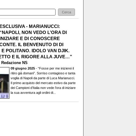
ESCLUSIVA - MARIANUCCI:
“NAPOLI, NON VEDO L’ORA DI
INIZIARE E DI CONOSCERE
CONTE. IL BENVENUTO DI DI
E POLITANO. IDOLO VAN DJIK.
TTO E IL RIGORE ALLA JUVE…”
i
Redazione NS
09 giugno 2025
- “Fosse per me inizierei il
ritiro già domani”. Sorriso contagioso e tanta
voglia di Napoli da parte di Luca Marianucci.
Il primo acquisto del mercato estivo da parte
dei Campioni d’Italia non vede l’ora di iniziare
la sua avventura agli ordini di...