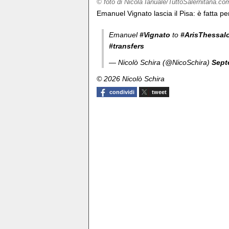
© foto di Nicola Ianuale/TuttoSalernitana.co
Emanuel Vignato lascia il Pisa: è fatta per 
Emanuel
#Vignato
to
#ArisThessalo
#transfers
— Nicolò Schira (@NicoSchira)
Sept
© 2026 Nicolò Schira
condividi
tweet