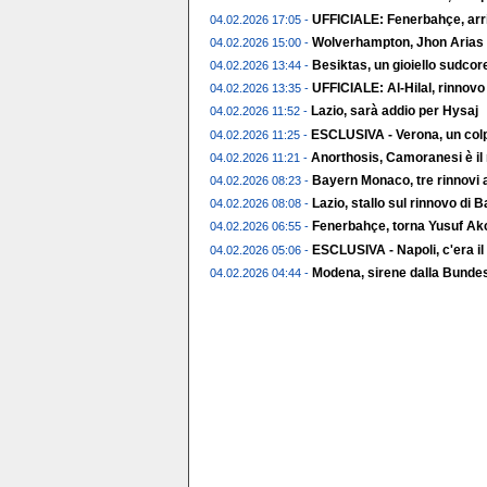
UFFICIALE: Fenerbahçe, arr
04.02.2026 17:05 -
Wolverhampton, Jhon Arias t
04.02.2026 15:00 -
Besiktas, un gioiello sudco
04.02.2026 13:44 -
UFFICIALE: Al-Hilal, rinnov
04.02.2026 13:35 -
Lazio, sarà addio per Hysaj
04.02.2026 11:52 -
ESCLUSIVA - Verona, un colp
04.02.2026 11:25 -
Anorthosis, Camoranesi è il
04.02.2026 11:21 -
Bayern Monaco, tre rinnovi a
04.02.2026 08:23 -
Lazio, stallo sul rinnovo di 
04.02.2026 08:08 -
Fenerbahçe, torna Yusuf Ak
04.02.2026 06:55 -
ESCLUSIVA - Napoli, c'era il
04.02.2026 05:06 -
Modena, sirene dalla Bundes
04.02.2026 04:44 -