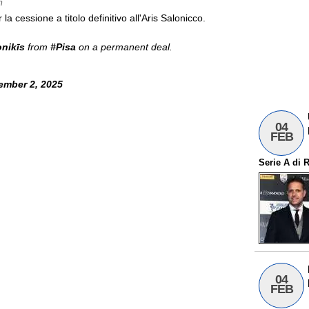
m
la cessione a titolo definitivo all'Aris Salonicco.
nikīs
from
#Pisa
on a permanent deal.
ember 2, 2025
04
FEB
Serie A
di
R
04
FEB