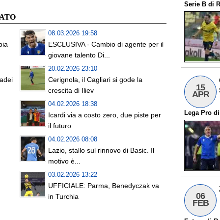
Serie B
di
R
CATO
08.03.2026 19:58
bia
ESCLUSIVA - Cambio di agente per il
giovane talento Di...
20.02.2026 23:10
sadei
Cerignola, il Cagliari si gode la
15
crescita di Iliev
APR
04.02.2026 18:38
Lega Pro
d
n
Icardi via a costo zero, due piste per
il futuro
04.02.2026 08:08
Lazio, stallo sul rinnovo di Basic. Il
motivo è...
03.02.2026 13:22
UFFICIALE: Parma, Benedyczak va
06
in Turchia
FEB