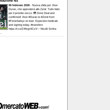
edazione NS
06 febbraio 2026
- Nuova sfida per Jhon
Duran, che approderà allo Zenit. Tutto fatto
per il prestito secco. 🔜 Done Deal and
confirmed! Jhon #Duran to #Zenit from
#Fenerbahçe on loan. Expected medicals
and signing today. #transfers
https://t.co/Z46rgv6CxV— Nicolò Schira
..