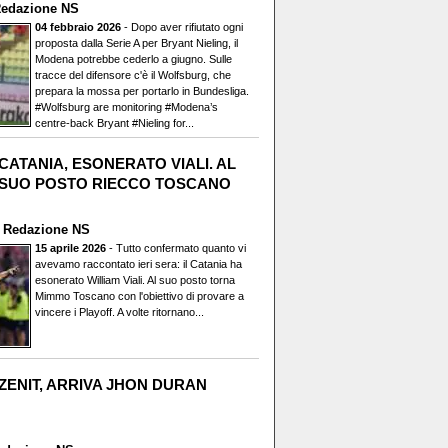
edazione NS
04 febbraio 2026
- Dopo aver rifiutato ogni
proposta dalla Serie A per Bryant Nieling, il
Modena potrebbe cederlo a giugno. Sulle
tracce del difensore c'è il Wolfsburg, che
prepara la mossa per portarlo in Bundesliga.
#Wolfsburg are monitoring #Modena’s
centre-back Bryant #Nieling for...
CATANIA, ESONERATO VIALI. AL
SUO POSTO RIECCO TOSCANO
i
Redazione NS
15 aprile 2026
- Tutto confermato quanto vi
avevamo raccontato ieri sera: il Catania ha
esonerato William Viali. Al suo posto torna
Mimmo Toscano con l'obiettivo di provare a
vincere i Playoff. A volte ritornano...
ZENIT, ARRIVA JHON DURAN