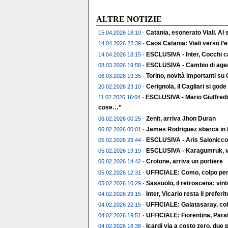
ALTRE NOTIZIE
Catania, esonerato Viali. Al
15.04.2026 18:10 -
Caos Catania: Viali verso l
14.04.2026 22:39 -
ESCLUSIVA - Inter, Cocchi c
14.04.2026 18:15 -
ESCLUSIVA - Cambio di agent
08.03.2026 19:58 -
Torino, novità importanti su
06.03.2026 19:35 -
Cerignola, il Cagliari si gode 
20.02.2026 23:10 -
ESCLUSIVA - Mario Giuffredi
11.02.2026 16:04 -
cose…”
Zenit, arriva Jhon Duran
06.02.2026 00:25 -
James Rodriguez sbarca in 
06.02.2026 00:01 -
ESCLUSIVA - Aris Salonicco,
05.02.2026 23:44 -
ESCLUSIVA - Karagumruk, vic
05.02.2026 19:19 -
Crotone, arriva un portiere
05.02.2026 14:42 -
UFFICIALE: Como, colpo per 
05.02.2026 12:31 -
Sassuolo, il retroscena: vin
05.02.2026 10:29 -
Inter, Vicario resta il preferito
04.02.2026 23:15 -
UFFICIALE: Galatasaray, col
04.02.2026 22:15 -
UFFICIALE: Fiorentina, Parat
04.02.2026 19:51 -
Icardi via a costo zero, due p
04.02.2026 18:38 -