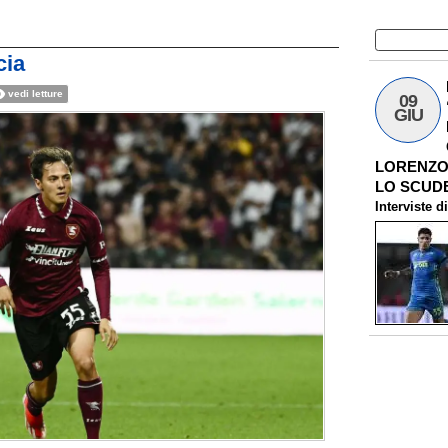
cia
vedi letture
09
GIU
LORENZO 
LO SCUDE
Interviste
d