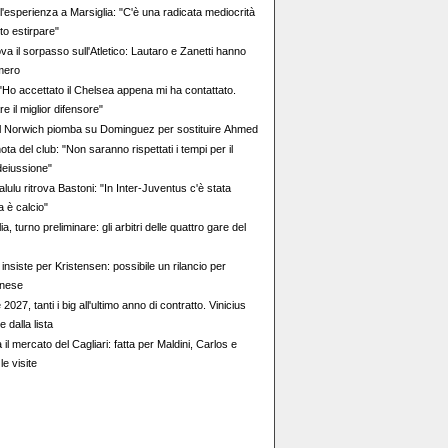
l'esperienza a Marsiglia: "C'è una radicata mediocrità
to estirpare"
ova il sorpasso sull'Atletico: Lautaro e Zanetti hanno
mero
 "Ho accettato il Chelsea appena mi ha contattato.
e il miglior difensore"
il Norwich piomba su Dominguez per sostituire Ahmed
ota del club: "Non saranno rispettati i tempi per il
ideiussione"
ulu ritrova Bastoni: "In Inter-Juventus c'è stata
a è calcio"
ia, turno preliminare: gli arbitri delle quattro gare del
 insiste per Kristensen: possibile un rilancio per
inese
027, tanti i big all'ultimo anno di contratto. Vinicius
e dalla lista
 il mercato del Cagliari: fatta per Maldini, Carlos e
le visite