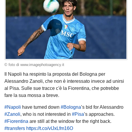
© foto di www.imagephotoagency.it
Il Napoli ha respinto la proposta del Bologna per
Alessandro Zanoli, che non è interessato invece ad unirsi
al Pisa. Sulle sue tracce c'è la Fiorentina, che potrebbe
fare la sua mossa a breve.
#Napoli
have turned down
#Bologna
’s bid for Alessandro
#Zanoli
, who is not interested in
#Pisa
’s approaches.
#Fiorentina
are still at the window for the right back.
#transfers
https://t.co/vIJxLfm16O