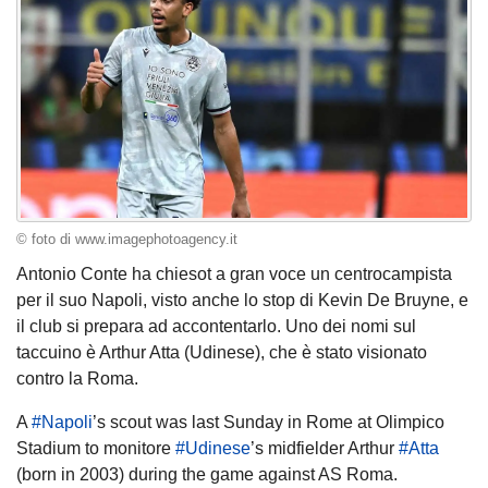
© foto di www.imagephotoagency.it
Antonio Conte ha chiesot a gran voce un centrocampista
per il suo Napoli, visto anche lo stop di Kevin De Bruyne, e
il club si prepara ad accontentarlo. Uno dei nomi sul
taccuino è Arthur Atta (Udinese), che è stato visionato
contro la Roma.
A
#
Napoli
’s scout was last Sunday in Rome at Olimpico
Stadium to monitore
#
Udinese
’s midfielder Arthur
#Atta
(born in 2003) during the game against AS Roma.