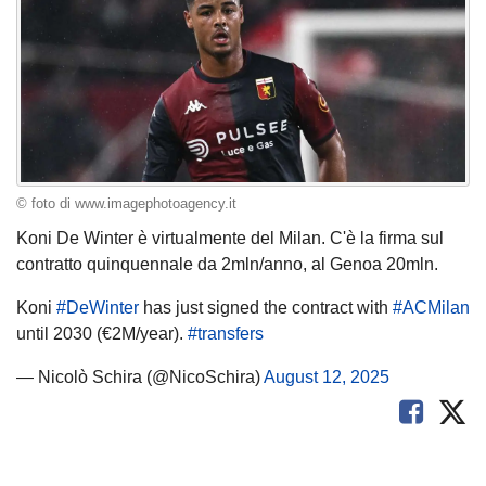
© foto di www.imagephotoagency.it
Koni De Winter è virtualmente del Milan. C'è la firma sul
contratto quinquennale da 2mln/anno, al Genoa 20mln.
Koni
#DeWinter
has just signed the contract with
#ACMilan
until 2030 (€2M/year).
#transfers
— Nicolò Schira (@NicoSchira)
August 12, 2025