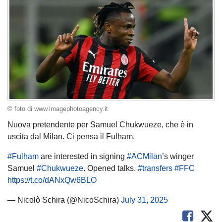
© foto di www.imagephotoagency.it
Nuova pretendente per Samuel Chukwueze, che è in
uscita dal Milan. Ci pensa il Fulham.
#Fulham
are interested in signing
#ACMilan
’s winger
Samuel
#Chukwueze
. Opened talks.
#transfers
#FFC
https://t.co/dANxQw6BLO
— Nicolò Schira (@NicoSchira)
July 31, 2025