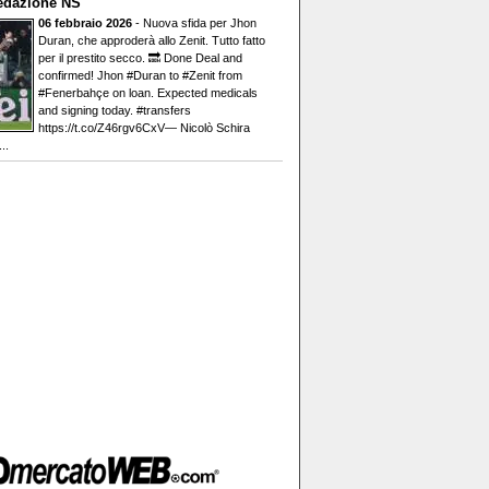
edazione NS
06 febbraio 2026
- Nuova sfida per Jhon
Duran, che approderà allo Zenit. Tutto fatto
per il prestito secco. 🔜 Done Deal and
confirmed! Jhon #Duran to #Zenit from
#Fenerbahçe on loan. Expected medicals
and signing today. #transfers
https://t.co/Z46rgv6CxV— Nicolò Schira
..