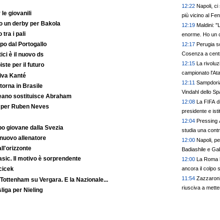
12:22
Napoli, c
le giovanili
più vicino al F
to un derby per Bakola
12:19
Maldini: "
 tra i pali
enorme. Ho un 
po dal Portogallo
12:17
Perugia sc
Cosenza a cen
ici è il nuovo ds
12:15
La rivoluz
iste per il futuro
campionato l'Atal
iva Kanté
12:11
Sampdoria,
orna in Brasile
Vindahl dello S
reano sostituisce Abraham
12:08
La FIFA di
o per Ruben Neves
presidente e ist
12:04
Pressing 
o giovane dalla Svezia
studia una contr
 nuovo allenatore
12:00
Napoli, pe
ll'orizzonte
Badiashile e Ga
Basic. Il motivo è sorprendente
e in attacco si i
12:00
La Roma h
Psg
ancora il colpo s
cicek
11:54
Zazzaroni
 Tottenham su Vergara. E la Nazionale...
riusciva a mette
liga per Nieling