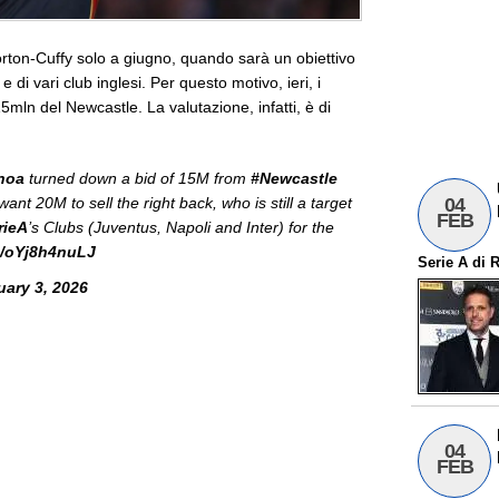
rton-Cuffy solo a giugno, quando sarà un obiettivo
 e di vari club inglesi. Per questo motivo, ieri, i
mln del Newcastle. La valutazione, infatti, è di
noa
turned down a bid of 15M from
#Newcastle
04
ant 20M to sell the right back, who is still a target
FEB
rieA
’s Clubs (Juventus, Napoli and Inter) for the
co/oYj8h4nuLJ
Serie A
di
R
uary 3, 2026
04
FEB