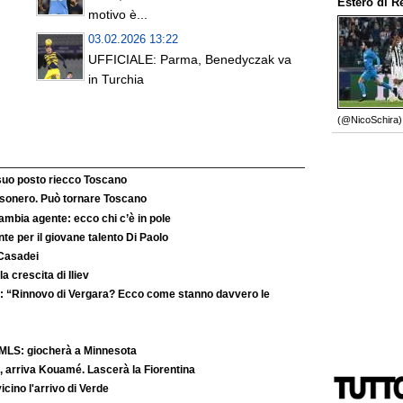
Estero
di
R
motivo è...
03.02.2026 13:22
UFFICIALE: Parma, Benedyczak va
in Turchia
(@NicoSchira).
 suo posto riecco Toscano
’esonero. Può tornare Toscano
ambia agente: ecco chi c’è in pole
e per il giovane talento Di Paolo
 Casadei
la crescita di Iliev
: “Rinnovo di Vergara? Ecco come stanno davvero le
MLS: giocherà a Minnesota
 arriva Kouamé. Lascerà la Fiorentina
ino l'arrivo di Verde