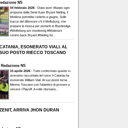
edazione NS
04 febbraio 2026
- Dopo aver rifiutato ogni
proposta dalla Serie A per Bryant Nieling, il
Modena potrebbe cederlo a giugno. Sulle
tracce del difensore c'è il Wolfsburg, che
prepara la mossa per portarlo in Bundesliga.
#Wolfsburg are monitoring #Modena’s
centre-back Bryant #Nieling for...
CATANIA, ESONERATO VIALI. AL
SUO POSTO RIECCO TOSCANO
i
Redazione NS
15 aprile 2026
- Tutto confermato quanto vi
avevamo raccontato ieri sera: il Catania ha
esonerato William Viali. Al suo posto torna
Mimmo Toscano con l'obiettivo di provare a
vincere i Playoff. A volte ritornano...
ZENIT, ARRIVA JHON DURAN