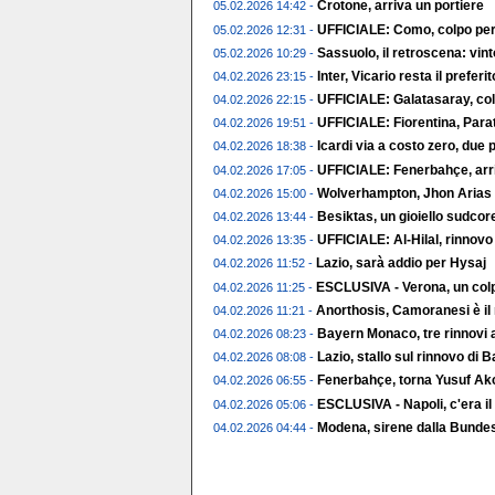
Crotone, arriva un portiere
05.02.2026 14:42 -
UFFICIALE: Como, colpo per 
05.02.2026 12:31 -
Sassuolo, il retroscena: vin
05.02.2026 10:29 -
Inter, Vicario resta il preferito
04.02.2026 23:15 -
UFFICIALE: Galatasaray, col
04.02.2026 22:15 -
UFFICIALE: Fiorentina, Parat
04.02.2026 19:51 -
Icardi via a costo zero, due p
04.02.2026 18:38 -
UFFICIALE: Fenerbahçe, arr
04.02.2026 17:05 -
Wolverhampton, Jhon Arias t
04.02.2026 15:00 -
Besiktas, un gioiello sudco
04.02.2026 13:44 -
UFFICIALE: Al-Hilal, rinnov
04.02.2026 13:35 -
Lazio, sarà addio per Hysaj
04.02.2026 11:52 -
ESCLUSIVA - Verona, un colp
04.02.2026 11:25 -
Anorthosis, Camoranesi è il
04.02.2026 11:21 -
Bayern Monaco, tre rinnovi a
04.02.2026 08:23 -
Lazio, stallo sul rinnovo di 
04.02.2026 08:08 -
Fenerbahçe, torna Yusuf Ak
04.02.2026 06:55 -
ESCLUSIVA - Napoli, c'era il
04.02.2026 05:06 -
Modena, sirene dalla Bundes
04.02.2026 04:44 -