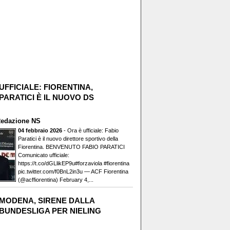
UFFICIALE: FIORENTINA,
PARATICI È IL NUOVO DS
edazione NS
04 febbraio 2026
- Ora è ufficiale: Fabio
Paratici è il nuovo direttore sportivo della
Fiorentina. BENVENUTO FABIO PARATICI️
Comunicato ufficiale:
https://t.co/dGLlikEP9u#forzaviola #fiorentina
pic.twitter.com/f0BnL2in3u — ACF Fiorentina
(@acffiorentina) February 4,...
MODENA, SIRENE DALLA
BUNDESLIGA PER NIELING