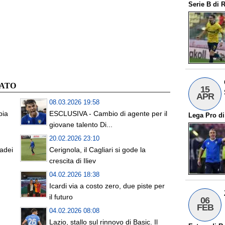
Serie B
di
R
CATO
15
APR
08.03.2026 19:58
bia
ESCLUSIVA - Cambio di agente per il
Lega Pro
d
giovane talento Di...
20.02.2026 23:10
sadei
Cerignola, il Cagliari si gode la
crescita di Iliev
04.02.2026 18:38
n
Icardi via a costo zero, due piste per
il futuro
06
FEB
04.02.2026 08:08
Lazio, stallo sul rinnovo di Basic. Il