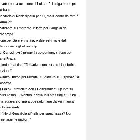
i siamo per la cessione di Lukaku? Il belga è sempre
enerbahce
La storia di Ranieri parla per lui, ma il lavoro da fare è
cruccio"
atenato sul mercato: è fatta per Langella del
trocampo
ione per Sarri è iniziata. A due settimane dal
anta cerca gli ultimi colpi
 Corradi avrà presto il suo portiere: chiuso per
parta Praga
fende Infantino: "Tentativo concertato di indebolire
ituzione"
Atlanta United per Morata, il Como va su Esposito: si
opartita
r Lukaku trattativa con il Fenerbahce. Il punto su
briel Jesus. Juventus, continua il pressing su Lukumi
nsiste per Zirkzee. Per Suzuki offerta da 35 milioni del
a accelerato, ma a due settimane dal via manca
ulla trequarti
: "No di Guardiola all'Italia per stanchezza? Non
rne insieme undici..."