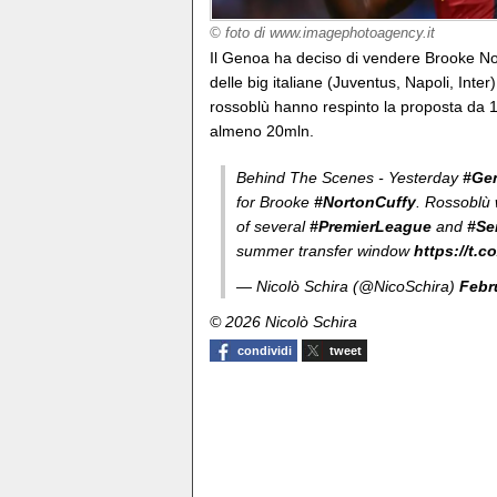
© foto di www.imagephotoagency.it
Il Genoa ha deciso di vendere Brooke No
delle big italiane (Juventus, Napoli, Inter)
rossoblù hanno respinto la proposta da 15
almeno 20mln.
Behind The Scenes - Yesterday
#Ge
for Brooke
#NortonCuffy
. Rossoblù w
of several
#PremierLeague
and
#
Se
summer transfer window
https://t.
— Nicolò Schira (@NicoSchira)
Febr
© 2026 Nicolò Schira
condividi
tweet