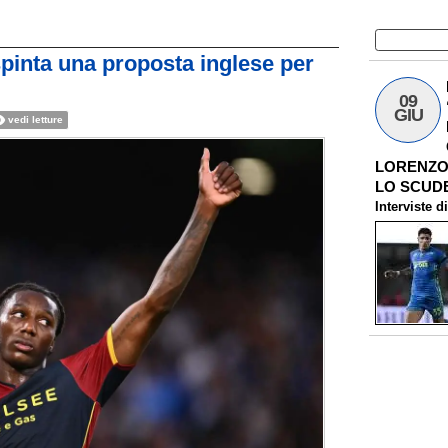
spinta una proposta inglese per
09
GIU
vedi letture
LORENZO 
LO SCUDE
Interviste
d