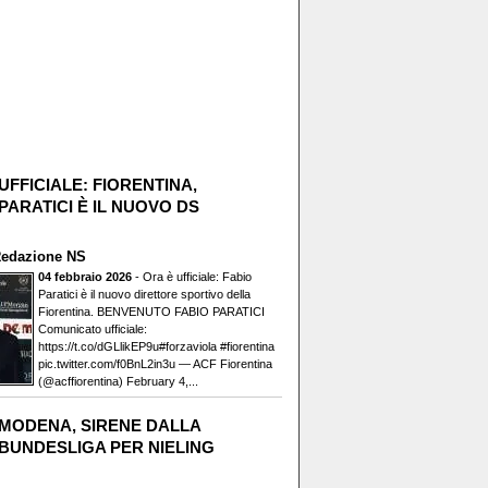
UFFICIALE: FIORENTINA,
PARATICI È IL NUOVO DS
edazione NS
04 febbraio 2026
- Ora è ufficiale: Fabio
Paratici è il nuovo direttore sportivo della
Fiorentina. BENVENUTO FABIO PARATICI️
Comunicato ufficiale:
https://t.co/dGLlikEP9u#forzaviola #fiorentina
pic.twitter.com/f0BnL2in3u — ACF Fiorentina
(@acffiorentina) February 4,...
MODENA, SIRENE DALLA
BUNDESLIGA PER NIELING