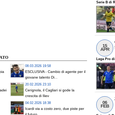
Serie B
di
R
15
APR
CATO
Lega Pro
d
08.03.2026 19:58
bia
ESCLUSIVA - Cambio di agente per il
giovane talento Di...
20.02.2026 23:10
sadei
Cerignola, il Cagliari si gode la
crescita di Iliev
06
04.02.2026 18:38
FEB
n
Icardi via a costo zero, due piste per
il futuro