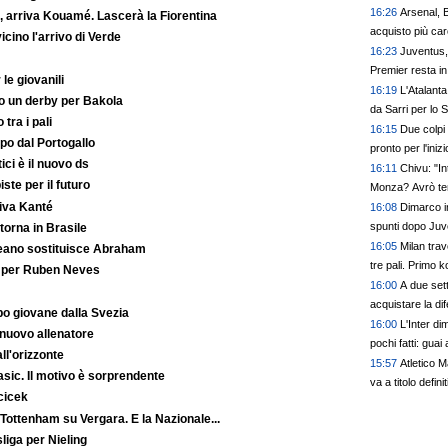
16:26
Arsenal, 
 arriva Kouamé. Lascerà la Fiorentina
acquisto più car
ino l'arrivo di Verde
16:23
Juventus,
Premier resta in
le giovanili
16:19
L'Atalanta
to un derby per Bakola
da Sarri per lo 
 tra i pali
16:15
Due colpi 
po dal Portogallo
pronto per l'ini
ici è il nuovo ds
16:11
Chivu: "In
iste per il futuro
Monza? Avrò tem
iva Kanté
16:08
Dimarco in
spunti dopo Juv
orna in Brasile
16:05
Milan trav
reano sostituisce Abraham
tre pali. Primo 
o per Ruben Neves
16:00
A due sett
acquistare la dif
o giovane dalla Svezia
16:00
L'Inter di
 nuovo allenatore
pochi fatti: guai
ll'orizzonte
prescindere. Juv
15:57
Atletico 
Basic. Il motivo è sorprendente
Leao, serve una
va a titolo defini
cicek
 Tottenham su Vergara. E la Nazionale...
liga per Nieling