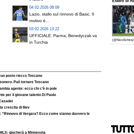
Estero
di
R
04.02.2026 08:08
Lazio, stallo sul rinnovo di Basic. Il
motivo è...
03.02.2026 13:22
UFFICIALE: Parma, Benedyczak va
(@NicoSchira).
in Turchia
 suo posto riecco Toscano
’esonero. Può tornare Toscano
ambia agente: ecco chi c’è in pole
e per il giovane talento Di Paolo
 Casadei
la crescita di Iliev
: “Rinnovo di Vergara? Ecco come stanno davvero le
MLS: giocherà a Minnesota