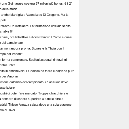
Bruno Guimaraes costerà 87 milioni più bonus: è il 2°
o della storia
 anche Marsiglia e Valencia su Di Gregorio. Ma la
 pole
 ritrova De Ketelaere. La formazione ufficiale scelta
Schalke 04
chiusi, ora l'obiettivo è il centravanti: il Como è quasi
zio del campionato
ter non ancora pronta. Stones e la Thula con il
po per vederli"
 forma campionato, Spalletti aspetta i rinforzi: gli
entus-Inter
olto in amichevole, il Chelsea ne fa tre e colpisce pure
ko per Amorim
imane dall'inizio del campionato, il Sassuolo deve
esa titolare
mostri di poter fare mercato. Troppe chiacchiere e
 a pensare di essere superiore a tutte le altre a
e, il portiere può diventare un "problema". Milan-
Madrid, Thiago Almada saluta dopo una sola stagione:
 decisione netta
tivo al River