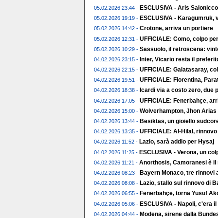
ESCLUSIVA - Aris Salonicco,
05.02.2026 23:44 -
ESCLUSIVA - Karagumruk, vic
05.02.2026 19:19 -
Crotone, arriva un portiere
05.02.2026 14:42 -
UFFICIALE: Como, colpo per 
05.02.2026 12:31 -
Sassuolo, il retroscena: vin
05.02.2026 10:29 -
Inter, Vicario resta il preferito
04.02.2026 23:15 -
UFFICIALE: Galatasaray, col
04.02.2026 22:15 -
UFFICIALE: Fiorentina, Parat
04.02.2026 19:51 -
Icardi via a costo zero, due p
04.02.2026 18:38 -
UFFICIALE: Fenerbahçe, arr
04.02.2026 17:05 -
Wolverhampton, Jhon Arias t
04.02.2026 15:00 -
Besiktas, un gioiello sudco
04.02.2026 13:44 -
UFFICIALE: Al-Hilal, rinnov
04.02.2026 13:35 -
Lazio, sarà addio per Hysaj
04.02.2026 11:52 -
ESCLUSIVA - Verona, un colp
04.02.2026 11:25 -
Anorthosis, Camoranesi è il
04.02.2026 11:21 -
Bayern Monaco, tre rinnovi a
04.02.2026 08:23 -
Lazio, stallo sul rinnovo di 
04.02.2026 08:08 -
Fenerbahçe, torna Yusuf Ak
04.02.2026 06:55 -
ESCLUSIVA - Napoli, c'era il
04.02.2026 05:06 -
Modena, sirene dalla Bundes
04.02.2026 04:44 -