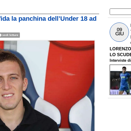
ida la panchina dell’Under 18 ad
09
GIU
vedi letture
LORENZO 
LO SCUDE
Interviste
d