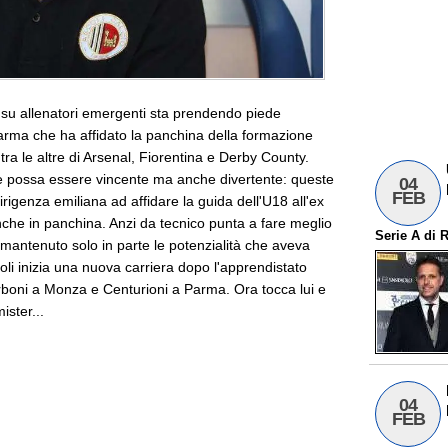
 su allenatori emergenti sta prendendo piede
 Parma che ha affidato la panchina della formazione
tra le altre di Arsenal, Fiorentina e Derby County.
he possa essere vincente ma anche divertente: queste
04
FEB
irigenza emiliana ad affidare la guida dell'U18 all'ex
nche in panchina. Anzi da tecnico punta a fare meglio
Serie A
di
R
 mantenuto solo in parte le potenzialità che aveva
poli inizia una nuova carriera dopo l'apprendistato
rboni a Monza e Centurioni a Parma. Ora tocca lui e
ister...
04
FEB