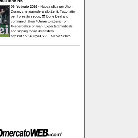
edazione NS
06 febbraio 2026
- Nuova sfida per Jhon
Duran, che approderà allo Zenit. Tutto fatto
per il prestito secco. 🔜 Done Deal and
confirmed! Jhon #Duran to #Zenit from
#Fenerbahçe on loan. Expected medicals
and signing today. #transfers
https://t.co/Z46rgv6CxV— Nicolò Schira
..