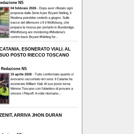
edazione NS
04 febbraio 2026
- Dopo aver rifiutato ogni
proposta dalla Serie A per Bryant Nieling, il
Modena potrebbe cederlo a giugno. Sulle
tracce del difensore c'è il Wolfsburg, che
prepara la mossa per portarlo in Bundesliga.
#Wolfsburg are monitoring #Modena’s
centre-back Bryant #Nieling for...
CATANIA, ESONERATO VIALI. AL
SUO POSTO RIECCO TOSCANO
i
Redazione NS
15 aprile 2026
- Tutto confermato quanto vi
avevamo raccontato ieri sera: il Catania ha
esonerato William Viali. Al suo posto torna
Mimmo Toscano con l'obiettivo di provare a
vincere i Playoff. A volte ritornano...
ZENIT, ARRIVA JHON DURAN